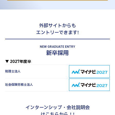
＜会計コンサルタント＞
・各種制度（決算開示、J-SOX等）対応業務
・M&A支援（財務デューデリジェンス、バリエーシ
ョン等）業務
・組織再編やIPOに関する業務
外部サイトからも
エントリーできます!
下記については面談を通して調整いたします。
業務内容
契約開始時期
NEW GRADUATE ENTRY
契約期間（1週間あたり8時間から可能）
新卒採用
報酬（時給もしくは月額報酬にて要相談）
業務を行う場所
▼ 2027年度卒
打ち合わせの頻度など業務を進める具体的な方法
税理士法人
は、選考過程の面談を通して調整いたします。出社を
伴わないリモートワークでの業務も可能です。
社会保険労務士法人
エントリーフォームはこちら
インターンシップ・会社説明会
はこちらから！!