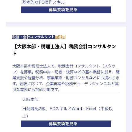
基本的なPC操作スキル
1年単位の変形労働時間制のため、年間9日間（上
募集要項を見る
限）、繁忙期の土曜日出勤あり（9時25分～17時55
分／実働7.5時間）
待遇・福利
産休・育児休暇取得実績あり
住宅補助あり
厚生・社内
社会保険完備
制度
税務・会計コンサルタント
正社員
退職金制度あり
表彰制度あり
【大阪本部・税理士法人】税務会計コンサルタン
勤務地
東京本社
ト
東京都千代田区霞が関3-2-5 霞が関ビルディング
33F
大阪本部の税理士法人で、税務会計コンサルタント（スタッ
東京メトロ銀座線線「虎ノ門駅」11番出口より徒歩2
フ）を募集。税務申告・記帳・決算などの基本業務に加え、開
分
業支援や経営分析、事業承継・財務コンサルなどにも携わりま
東京メトロ丸ノ内線・日比谷線・千代田線「霞ヶ関
す。経験に応じて、企業再編や税務デューデリジェンスなど高
駅」Ａ13番出口より徒歩6～9分
度な業務にも挑戦可能です。
勤務時間
◆税務・会計コンサルタント
8時55分～17時55分（休憩1ｈ、実働8ｈ）
大阪本部
※1年単位の変形労働時間制（週平均40時間以内）の
日商簿記2級、PCスキル／Word・Excel（中級以
ため、4、7～11月は8時55分～17時25分
上）
◆総務・人事労務・経理スタッフ
8時55分～17時55分（休憩1ｈ、実働8ｈ）
募集要項を見る
研修制度
入社直後の新入社員オリエンテーションをはじめ、