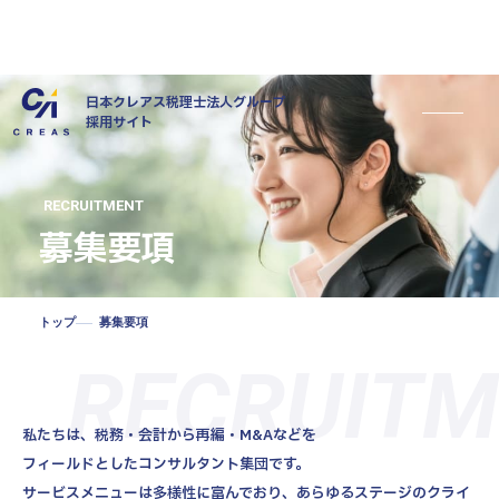
日本クレアス税理士法人グループ
採用サイト
RECRUITMENT
募集要項
トップ
募集要項
私たちについて
RECRUITM
仕事について
私たちは、税務・会計から再編・M&Aなどを
社員インタビュー
フィールドとしたコンサルタント集団です。
キャリアについて
サービスメニューは多様性に富んでおり、あらゆるステージのクライ