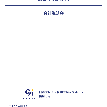
会社説明会
27新卒、28新卒、第二新卒（既卒）
対象
税理士試験受験者向け選考直結説明
会
エントリー・詳細はこちら
2027年度卒向け
会社説明会
エントリー・詳細はこちら
日本クレアス税理士法人グループ
採用サイト
〒100-6033