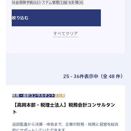
マイナビ・エントリーフォームよりエント
社会保険手続
(6)
システム管理
(1)
給与計算
(4)
リー
お電話またはエントリーフォームよりご連絡ください。
履歴書・エントリーシートを事前に採用担当宛にお送りく
ださい。
すべてクリア
マイナビからエントリーはこちら
▼ 2027年度卒年度卒
税理士法人
25 - 36件表示中（全 48 件）
社会保険労務士法人
税務・会計コンサルタント
正社員
【高岡本部・税理士法人】税務会計コンサルタン
ト
エントリーフォームはこちら
巡回監査から決算・申告まで、企業の財務・税務と経営を総合
エントリーフォームはこちら
的にサポートしていただきます