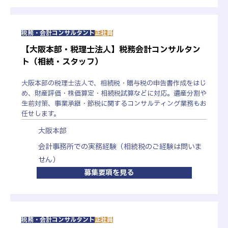
入社1、2年目を対象としたフォローアップ研修や本
人のスキルに応じて必要な研修や勉強会を実施して
います。その他、OJTと実務を通じて、早期にスキル
税務・会計コンサルタント
正社員
アップしていただくような体制を整えています。
【大阪本部・税理士法人】税務会計コンサルタン
ト（相続・スタッフ）
エントリーフォームはこちら
大阪本部の税理士法人で、相続税・贈与税の申告書作成をはじ
め、財産評価・株価算定・相続税試算などに対応。遺産分割や
生前対策、事業承継・節税に関するコンサルティング業務もお
任せします。
大阪本部
会計事務所での実務経験（相続税のご経験は問いま
せん）
募集要項を見る
税務・会計コンサルタント
正社員