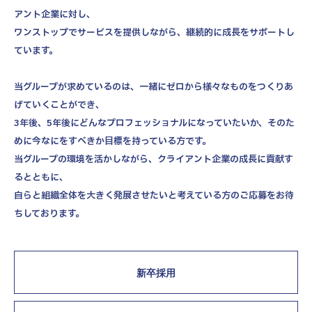
アント企業に対し、
社風・文化について
ワンストップでサービスを提供しながら、継続的に成長をサポートし
拠点情報
ています。
東京本社
お知らせ
当グループが求めているのは、一緒にゼロから様々なものをつくりあ
東京中野本部
げていくことができ、
法人概要
埼玉川口本部
3年後、5年後にどんなプロフェッショナルになっていたいか、そのた
千葉本部
募集要項
めに今なにをすべきか目標を持っている方です。
高崎本部
当グループの環境を活かしながら、クライアント企業の成長に貢献す
富山本部
NEW GRADUATE
MID-CAREER
るとともに、
新卒採用向け
中途採用向け
高岡本部
自らと組織全体を大きく発展させたいと考えている方のご応募をお待
大阪本部
ちしております。
新卒・中途 エントリー
北大阪本部
ENTRY
神戸三宮本部
福山本部
新卒採用
宮崎本部