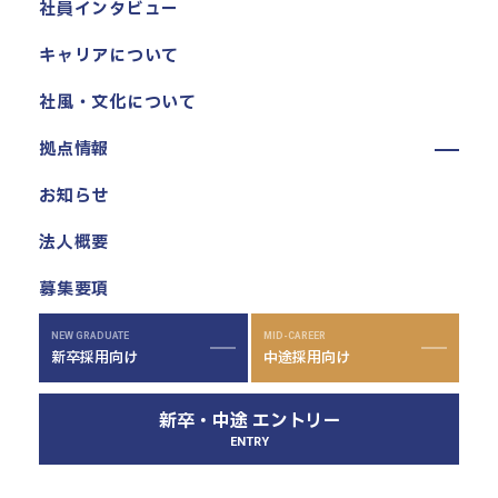
社員インタビュー
キャリアについて
社風・文化について
拠点情報
東京本社
お知らせ
東京中野本部
法人概要
埼玉川口本部
千葉本部
募集要項
高崎本部
富山本部
NEW GRADUATE
MID-CAREER
新卒採用向け
中途採用向け
高岡本部
大阪本部
新卒・中途 エントリー
北大阪本部
ENTRY
神戸三宮本部
福山本部