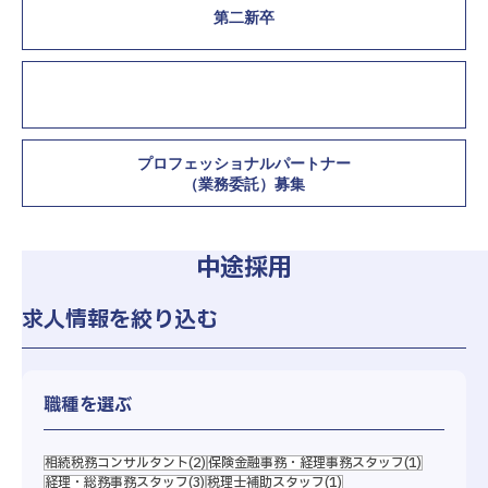
第二新卒
中途採用
プロフェッショナルパートナー
（業務委託）募集
中途採用
求人情報を絞り込む
募集対象
高校生、専門学校生、学部生、大学院生
募集人数
10名前後
職種を選ぶ
募集学部・
全学部・全学科
学科
エントリー
相続税務コンサルタント
マイナビからエントリーはこちら
(2)
保険金融事務・経理事務スタッフ
(1)
経理・総務事務スタッフ
(3)
税理士補助スタッフ
(1)
方法