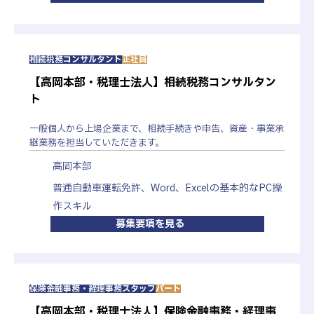
責任者との面接を行います。
相続税務コンサルタント
正社員
内定
【高岡本部・税理士法人】相続税務コンサルタン
ト
一緒に働けることを楽しみにしています。
一般個人から上場企業まで、相続手続きや申告、資産・事業承
継業務を担当していただきます。
高岡本部
普通自動車運転免許、Word、Excelの基本的なPC操
作スキル
募集要項を見る
新卒採用
正社員
保険金融事務・経理事務スタッフ
パート
新卒採用・募集要項
【高岡本部・税理士法人】保険金融事務・経理事