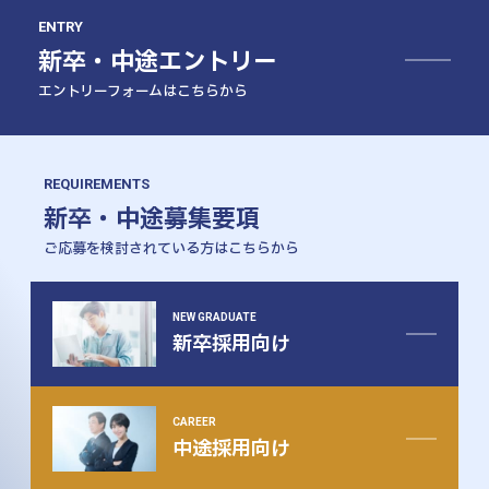
ENTRY
新卒・中途エントリー
エントリーフォームはこちらから
REQUIREMENTS
プロフェッショナルパートナー
契約社員
新卒・中途募集要項
プロフェッショナルパートナー・募集要項
ご応募を検討されている方はこちらから
対象者
①税理士 ②公認会計士 ③会計事務所でのご経験
をお持ちの方
NEW GRADUATE
募集職種・
税務会計コンサルタント
新卒採用向け
会計コンサルタント
分野
雇用形態
業務委託
業務内容、
＜税務会計コンサルタント＞
・月次、年次決算の入力、作成
期間、他
CAREER
・4半期決算の作成
中途採用向け
・申告書（個人・法人）の作成
・申告書のレビュー