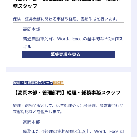
募集職種・
【税理士法人配属】税務・会計コンサルタント
務スタッフ
【管理部門配属】総務・人事労務・経理スタッフ
分野
応募資格
税務・会計コンサルタント：日商簿記2級（入社時
保険・証券業務に関わる事務や経理、書類作成を行います。
点）
総務・人事労務・経理スタッフ：必要資格なし
高岡本部
月収例
【大学卒】
普通自動車免許、Word、Excelの基本的なPC操作ス
月給 242,200円（固定残業手当 35時間分
キル
51,630円含む）
募集要項を見る
【大学院卒】
月給 252,650円（固定残業手当 35時間分
54,250円含む）
経理・総務事務スタッフ
正社員
※2025年4月予定額
※固定残業時間を超えて勤務した場合、超過分の割
【高岡本部・管理部門】経理・総務事務スタッフ
増賃金を支給
諸手当
交通費
経理・総務全般として、伝票処理や入出金管理、請求書発行や
昇給
年1回
来客対応などを担当します。
賞与
年2回
高岡本部
休日休暇
土日祝日／夏季休暇／年末年始休暇／年次有給休暇
（入社後3カ月目より一部付与）／慶弔休暇
総務または経理の実務経験3年以上、Word、Excelの
※税務・会計コンサルタントのみ