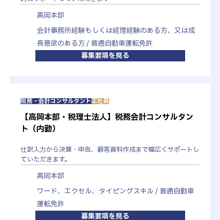
高岡本部
会計事務所経験もしくは経理経験のある方、又は成
長意欲のある方 / 普通自動車運転免許
会社説明会
募集要項を見る
適宜実施。
税務・会計コンサルタント
正社員
1次面接
【高岡本部・税理士法人】税務会計コンサルタン
採用担当との面接を行います。
ト（内勤）
仕訳入力から決算・申告、顧客資料作成まで幅広くサポートし
ていただきます。
2次面接
高岡本部
部門担当者との面接を行います。
ワード、エクセル、タイピングスキル / 普通自動車
運転免許
募集要項を見る
面接