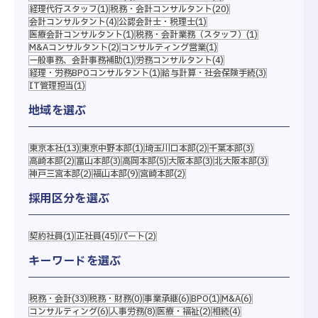
▼ 2027年度卒
経理代行スタッフ
(1)
税務・会計コンサルタント
(20)
会計コンサルタント
(4)
公認会計士・税理士
(1)
医療会計コンサルタント
(1)
税務・会計業務（スタッフ）
(1)
税理士法人
M&Aコンサルタント
(2)
コンサルティング営業
(1)
一般事務、会計事務補助
(1)
労務コンサルタント
(4)
経理・労務BPOコンサルタント
(1)
給与計算・社会保険手続
(3)
社会保険労務士法人
IT管理担当
(1)
地域を選ぶ
エントリーフォームはこちら
東京本社
(13)
東京中野本部
(1)
埼玉川口本部
(2)
千葉本部
(3)
高崎本部
(2)
富山本部
(3)
高岡本部
(5)
大阪本部
(3)
北大阪本部
(3)
エントリーフォームはこちら
神戸三宮本部
(2)
福山本部
(9)
宮崎本部
(2)
選考方法
面接、適性試験
採用区分を選ぶ
提出書類
履歴書・エントリーシート
契約社員
(1)
正社員
(45)
パート
(2)
キーワードを選ぶ
税務・会計
(33)
税務・財務
(0)
事業承継
(6)
BPO
(1)
M&A
(6)
コンサルティング
(6)
人事労務
(8)
医療・福祉
(2)
相続
(4)