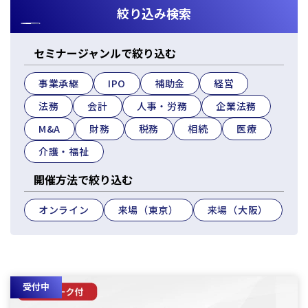
絞り込み検索
人事労務
税務調査対応（会計・税務）
BPO・会計アウトソーシング
企業法務
税務セカンドオピニオン
会社設立（スタートアップサポート）・クラウド会計導入
人事労務アウトソーシング（給与計算・社会保険手続）
コンサルティングサービス
組織再編税制・国際税務
決算開示書類（有報・短信等）作成・IFRS対応サポート
セミナージャンルで絞り込む
労使トラブル対応
企業法務・法務顧問・事業再生・債権回収
M＆A
四半期決算サポート
労務デューデリジェンス・労務コンプライアンス調査
FAS（財務デューデリジェンス・株価算定・PPA）
事業承継
IPO
補助金
経営
J-SOX（内部統制）対応・内部監査アウトソーシング
M&A仲介／M&Aアドバイザリー
個人の皆様へ
IPOコンサルティング
法務
会計
人事・労務
企業法務
企業再編コンサルティング
M&A
財務
税務
相続
医療
税務・財務サービス
補助金・助成金申請・建設許認可等
相続計画
介護・福祉
相続税申告・贈与税申告
公益法人会計サービス
法務サポート
所得税確定申告
遺言書作成・家族信託・後見人
開催方法で絞り込む
生命保険・損害保険の最適化
相続事前対策
法律相談
医療・介護・福祉の皆様へ
資産管理会社設立
オンライン
来場（東京）
来場（大阪）
専門分野会計・税務
医療関連サポート
会計・税務（医科）
人事労務サポート
会計・税務（歯科）
開業サポート
受付中
会計・税務（介護・障がい福祉）
医療法人設立・MS法人設立サポート
人事労務サポート（給与計算・手続・就業規則）
企業情報
会計・税務（社会福祉法人）
医療経営サポート