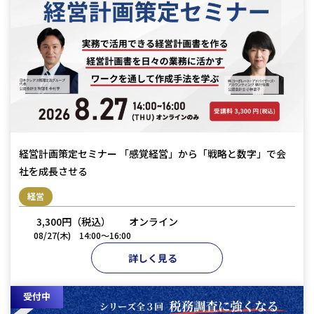
会計・税務（保育）
クリニック承継サポート
企業理念
会計・税務（公益法人）
グループ概要
グループの強み
グループ企業一覧
拠点一覧
東京本社
経営計画策定セミナー 「感覚経営」から「戦略と数字」で会
東京中野本部
社を成長させる
埼玉川口本部
経営
千葉本部
3,300円（税込）
オンライン
高崎本部
08/27(木)
14:00〜16:00
富山本部
詳しく見る
高岡本部
大阪本部
受付中
北大阪本部