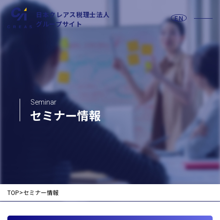
日本クレアス税理士法人
EN
グループサイト
お問い合わせフォーム
Seminar
セミナー情報
採用情報
法人の皆様へ
TOP
セミナー情報
税務
会計
月次決算・税務顧問・税務申告書作成