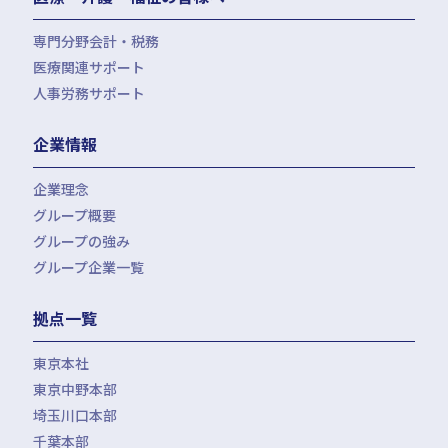
専門分野会計・税務
医療関連サポート
会計・税務（医科）
人事労務サポート
会計・税務（歯科）
開業サポート
会計・税務（介護・障がい福祉）
医療法人設立・MS法人設立サポート
人事労務サポート（給与計算・手続・就業規則）
企業情報
会計・税務（社会福祉法人）
医療経営サポート
会計・税務（保育）
クリニック承継サポート
企業理念
会計・税務（公益法人）
グループ概要
グループの強み
グループ企業一覧
拠点一覧
東京本社
東京中野本部
埼玉川口本部
千葉本部