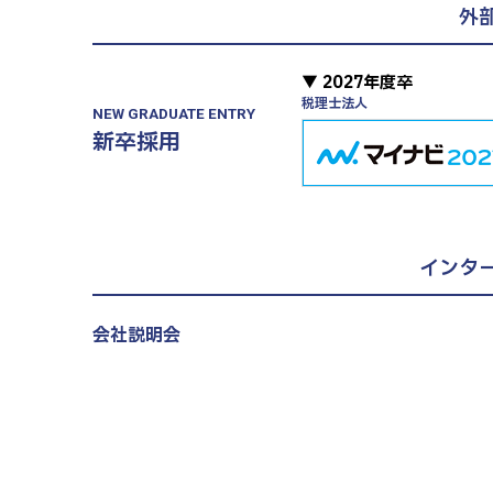
外
▼ 2027年度卒
税理士法人
NEW GRADUATE ENTRY
新卒採用
インタ
会社説明会
27新卒、28新卒、第二新卒（既卒）対象
税理士試験受験者向け選考直結説明会
エントリー・詳細はこちら