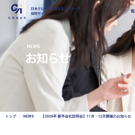
日本クレアス税理士法人グループ
採用サイト
NEWS
お知らせ
私たちについて
社風・文化について
拠点
東京
仕事について
東京
社員インタビュー
埼玉
千葉
キャリアについて
高崎
富山
トップ
NEWS
【2026卒 新卒会社説明会】11月・12月開催のお知らせ
高岡
大阪