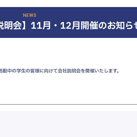
阪本部
三宮本部
NEWS
本部
社説明会】11月・12月開催のお知ら
本部
中途 エントリー
ENTRY
活動中の学生の皆様に向けて会社説明会を開催いたします。