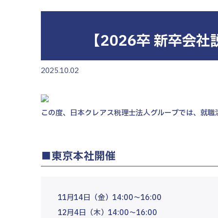
北大
神戸
福山
【2026卒 新卒会
宮崎
募集要項
2025.10.02
NEW GRADUATE
新卒・
新卒採用向け
MID-CAREER
この度、日本クレアス税理士法人グループでは、就職
中途採用向け
■東京本社開催
11月14日（金）14:00～16:00
12月4日（木）14:00～16:00