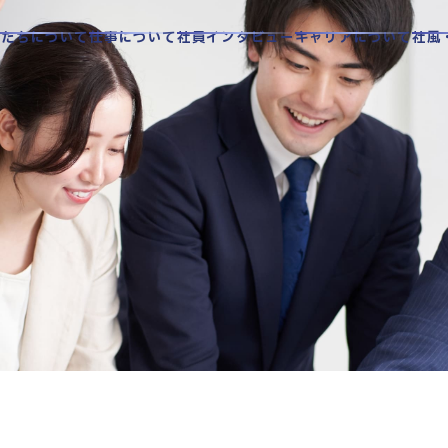
私たちについて
仕事について
社員インタビュー
キャリアについて
社風
情報
お知らせ
本社
法人概要
中野本部
川口本部
本部
本部
本部
本部
本部