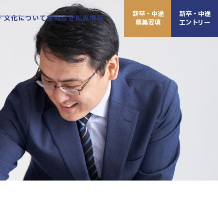
新卒・中途
新卒・中途
・文化について
お知らせ
拠点情報
募集要項
エントリー
東京本
高崎本
北大阪