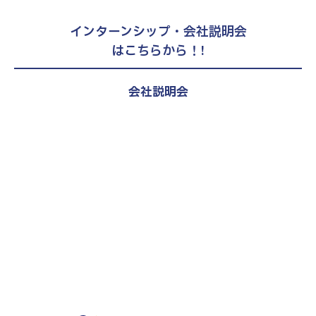
インターンシップ・会社説明会
はこちらから！!
会社説明会
27新卒、28新卒、第二新卒（既卒）
対象
税理士試験受験者向け選考直結説明
会
エントリー・詳細はこちら
2027年度卒向け
会社説明会
エントリー・詳細はこちら