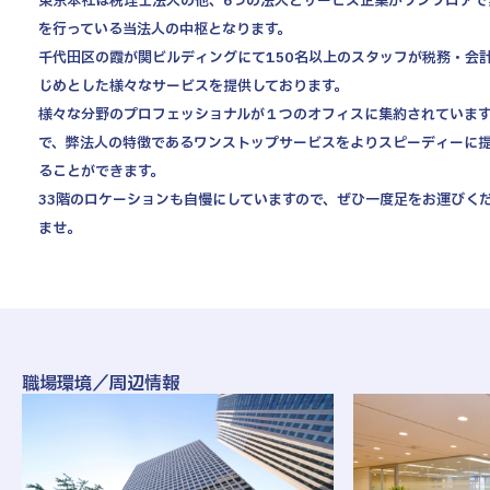
東京本社は税理士法人の他、6つの法人とサービス企業がワンフロアで
を行っている当法人の中枢となります。
社風・文化について
千代田区の霞が関ビルディングにて150名以上のスタッフが税務・会
拠点情報
じめとした様々なサービスを提供しております。
様々な分野のプロフェッショナルが１つのオフィスに集約されていま
東京本社
お知らせ
で、弊法人の特徴であるワンストップサービスをよりスピーディーに
東京中野本部
法人概要
ることができます。
埼玉川口本部
33階のロケーションも自慢にしていますので、ぜひ一度足をお運びく
千葉本部
募集要項
ませ。
高崎本部
富山本部
NEW GRADUATE
MID-CAREER
新卒採用向け
中途採用向け
高岡本部
大阪本部
新卒・中途 エントリー
北大阪本部
ENTRY
神戸三宮本部
職場環境／周辺情報
福山本部
宮崎本部