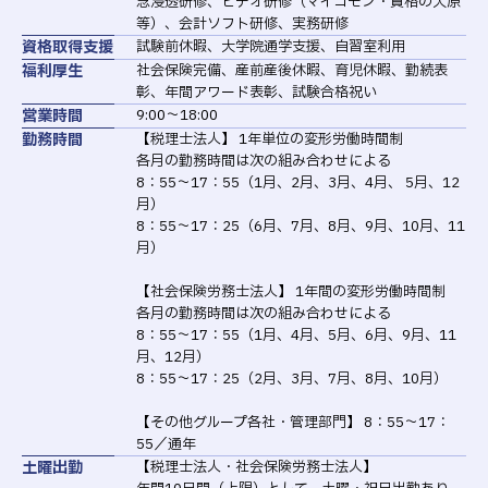
念浸透研修、ビデオ研修（マイコモン・資格の大原
等）、会計ソフト研修、実務研修
資格取得支援
試験前休暇、大学院通学支援、自習室利用
福利厚生
社会保険完備、産前産後休暇、育児休暇、勤続表
彰、年間アワード表彰、試験合格祝い
営業時間
9:00～18:00
勤務時間
【税理士法人】 1年単位の変形労働時間制
各月の勤務時間は次の組み合わせによる
8：55～17：55（1月、2月、3月、4月、 5月、12
月）
8：55～17：25（6月、7月、8月、9月、10月、11
月）
【社会保険労務士法人】 1年間の変形労働時間制
各月の勤務時間は次の組み合わせによる
8：55～17：55（1月、4月、5月、6月、9月、11
月、12月）
8：55～17：25（2月、3月、7月、8月、10月）
【その他グループ各社・管理部門】 8：55～17：
55／通年
土曜出勤
【税理士法人・社会保険労務士法人】