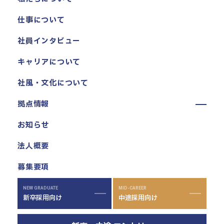
仕事について
社員インタビュー
キャリアについて
社風・文化について
拠点情報
東京本社
お知らせ
東京中野本部
法人概要
埼玉川口本部
千葉本部
募集要項
高崎本部
富山本部
NEW GRADUATE
MID-CAREER
新卒採用向け
中途採用向け
高岡本部
大阪本部