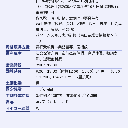
自己申請研修1人当たり年10万円補助
（別に税理士試験講座受講料年10万円補助制度有、
重複利用可）
税制改正時の研修、会議での事例共有
Web研修（税務、会計、相続、給与、医療、社会福
祉法人、保険、その他）
パソコンスキル実地研修（富山県総合情報センタ
ー）
資格取得支援
資格受験者は業務量等、応相談
福利厚生
社会保険完備、産前産後休暇、育児休暇、勤続表
彰、退職金制度
営業時間
9:00～17:30
勤務時間
9:00～17:30（休憩12:00～13:00）／ 通年 （8:30
～17:00、8:45～17:15も選択可）
土曜出勤
無
固定残業
有／6時間
平均残業時間
繁忙期／40時間、非繁忙期／10時間
賞与
年2回（7月、12月）
マイカー通勤
可