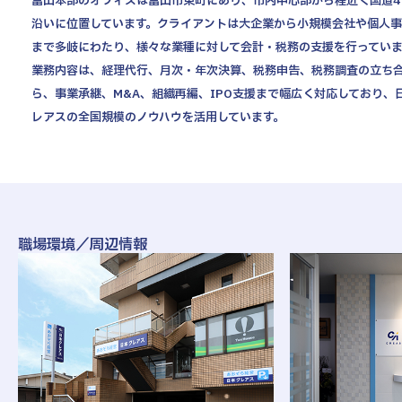
富山本部のオフィスは富山市東町にあり、市内中心部から程近く国道4
沿いに位置しています。クライアントは大企業から小規模会社や個人
社風・文化について
まで多岐にわたり、様々な業種に対して会計・税務の支援を行っていま
拠点情報
業務内容は、経理代行、月次・年次決算、税務申告、税務調査の立ち
ら、事業承継、M&A、組織再編、IPO支援まで幅広く対応しており、
東京本社
お知らせ
レアスの全国規模のノウハウを活用しています。
東京中野本部
法人概要
埼玉川口本部
千葉本部
募集要項
高崎本部
富山本部
NEW GRADUATE
MID-CAREER
新卒採用向け
中途採用向け
高岡本部
職場環境／周辺情報
大阪本部
新卒・中途 エントリー
北大阪本部
ENTRY
神戸三宮本部
福山本部
宮崎本部