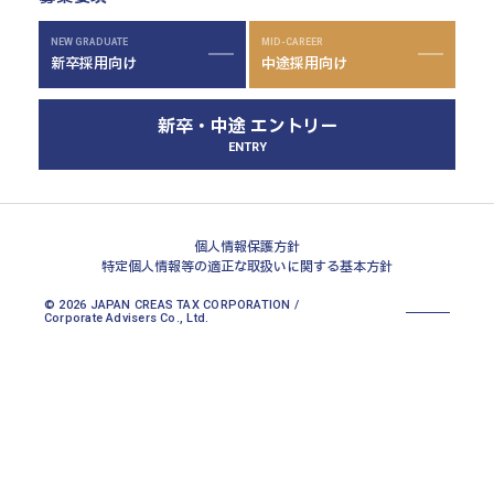
高崎本部
富山本部
NEW GRADUATE
MID-CAREER
新卒採用向け
中途採用向け
高岡本部
大阪本部
新卒・中途 エントリー
北大阪本部
ENTRY
神戸三宮本部
福山本部
宮崎本部
個人情報保護方針
特定個人情報等の適正な取扱いに関する基本方針
© 2026 JAPAN CREAS TAX CORPORATION /
Corporate Advisers Co., Ltd.