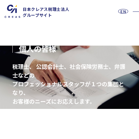
日本クレアス税理士法人
EN
グループサイト
For Individual Customers
個人の皆様
お問い合わせフォーム
税理士、 公認会計士、社会保険労務士、弁護
士などの
プロフェッショナルスタッフが１つの集団と
採用情報
なり、
お客様のニーズにお応えします。
法人の皆様へ
総合的なプロフェッショナルファームである日本クレアス税理
士法人が、常にお客様に寄り添い、
お客様の求めるすべてのサービスをワンストップでご提供いた
税務
します。
会計
月次決算・税務顧問・税務申告書作成