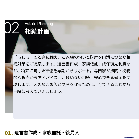
神戸三宮本部
福山本部
宮崎本部
Estate Planning
相続計画
セミナー情報
お知らせ
「もしも」のときに備え、ご家族の想いと財産を円滑につなぐ相
続対策をご提案します。遺言書作成、家族信託、成年後見制度な
ど、将来に向けた準備を早期からサポート。専門家が法的・税務
Webマガジン
的な視点からアドバイスし、揉めない相続・安心できる備えを実
現します。大切なご家族と財産を守るために、今できることから
一緒に考えていきましょう。
メディア掲載
遺言書作成・家族信託・後見人