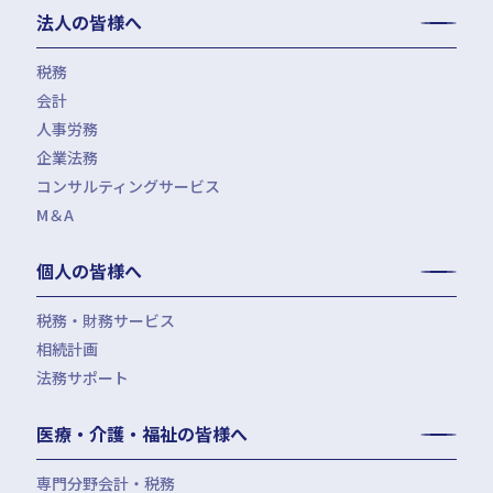
法人の皆様へ
税務
会計
月次決算・税務顧問・税務申告書作成
人事労務
税務調査対応（会計・税務）
BPO・会計アウトソーシング
企業法務
税務セカンドオピニオン
会社設立（スタートアップサポート）・クラウド会計導入
人事労務アウトソーシング（給与計算・社会保険手続）
コンサルティングサービス
組織再編税制・国際税務
決算開示書類（有報・短信等）作成・IFRS対応サポート
労使トラブル対応
企業法務・法務顧問・事業再生・債権回収
M＆A
四半期決算サポート
労務デューデリジェンス・労務コンプライアンス調査
FAS（財務デューデリジェンス・株価算定・PPA）
J-SOX（内部統制）対応・内部監査アウトソーシング
M&A仲介／M&Aアドバイザリー
個人の皆様へ
IPOコンサルティング
企業再編コンサルティング
税務・財務サービス
補助金・助成金申請・建設許認可等
相続計画
相続税申告・贈与税申告
公益法人会計サービス
法務サポート
所得税確定申告
遺言書作成・家族信託・後見人
生命保険・損害保険の最適化
相続事前対策
法律相談
医療・介護・福祉の皆様へ
資産管理会社設立
専門分野会計・税務