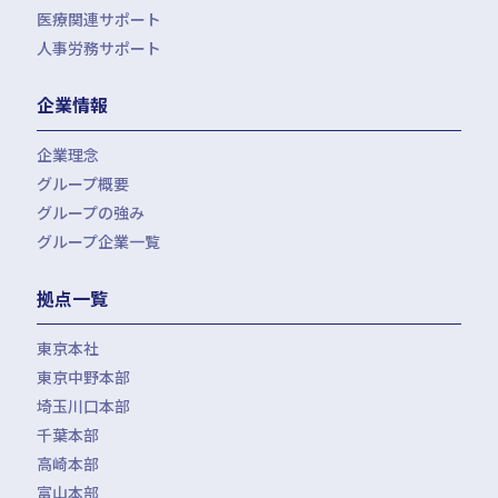
医療関連サポート
会計・税務（医科）
人事労務サポート
会計・税務（歯科）
開業サポート
会計・税務（介護・障がい福祉）
医療法人設立・MS法人設立サポート
人事労務サポート（給与計算・手続・就業規則）
企業情報
会計・税務（社会福祉法人）
医療経営サポート
会計・税務（保育）
クリニック承継サポート
企業理念
会計・税務（公益法人）
グループ概要
グループの強み
グループ企業一覧
拠点一覧
東京本社
東京中野本部
埼玉川口本部
千葉本部
高崎本部
富山本部