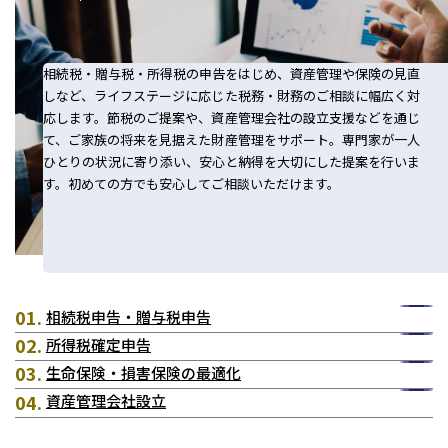
会計・税務（保育）
クリニック承継サポート
企業理念
会計・税務（公益法人）
グループ概要
相続税・贈与税・所得税の申告をはじめ、資産管理や保険の見直
グループの強み
しなど、ライフステージに応じた税務・財務のご相談に幅広く対
応します。節税のご提案や、資産管理会社の設立支援などを通じ
グループ企業一覧
て、ご家族の将来を見据えた財産管理をサポート。専門家が一人
ひとりの状況に寄り添い、安心と納得を大切にした提案を行いま
拠点一覧
す。初めての方でも安心してご相談いただけます。
東京本社
東京中野本部
埼玉川口本部
千葉本部
相続税申告・贈与税申告
高崎本部
所得税確定申告
富山本部
高岡本部
生命保険・損害保険の最適化
大阪本部
資産管理会社設立
北大阪本部