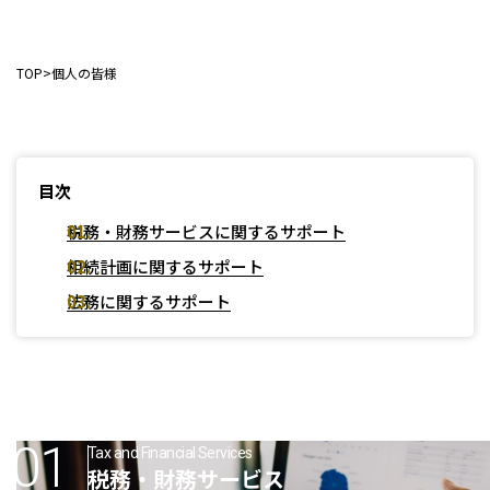
人事労務
税務調査対応（会計・税務）
BPO・会計アウトソーシング
企業法務
税務セカンドオピニオン
会社設立（スタートアップサポート）・クラウド会計導入
人事労務アウトソーシング（給与計算・社会保険手続）
TOP
個人の皆様
コンサルティングサービス
組織再編税制・国際税務
決算開示書類（有報・短信等）作成・IFRS対応サポート
労使トラブル対応
企業法務・法務顧問・事業再生・債権回収
M＆A
四半期決算サポート
労務デューデリジェンス・労務コンプライアンス調査
FAS（財務デューデリジェンス・株価算定・PPA）
J-SOX（内部統制）対応・内部監査アウトソーシング
M&A仲介／M&Aアドバイザリー
個人の皆様へ
IPOコンサルティング
目次
企業再編コンサルティング
税務・財務サービス
補助金・助成金申請・建設許認可等
税務・財務サービスに関するサポート
相続計画
相続税申告・贈与税申告
公益法人会計サービス
相続計画に関するサポート
法務サポート
所得税確定申告
遺言書作成・家族信託・後見人
生命保険・損害保険の最適化
法務に関するサポート
相続事前対策
法律相談
医療・介護・福祉の皆様へ
資産管理会社設立
専門分野会計・税務
医療関連サポート
会計・税務（医科）
人事労務サポート
会計・税務（歯科）
開業サポート
Tax and Financial Services
会計・税務（介護・障がい福祉）
医療法人設立・MS法人設立サポート
人事労務サポート（給与計算・手続・就業規則）
税務・財務サービス
企業情報
会計・税務（社会福祉法人）
医療経営サポート