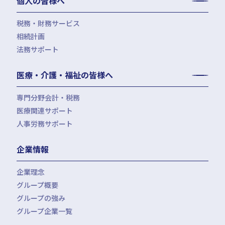
個人の皆様へ
IPOコンサルティング
企業再編コンサルティング
税務・財務サービス
補助金・助成金申請・建設許認可等
相続計画
相続税申告・贈与税申告
公益法人会計サービス
法務サポート
所得税確定申告
遺言書作成・家族信託・後見人
生命保険・損害保険の最適化
相続事前対策
法律相談
医療・介護・福祉の皆様へ
資産管理会社設立
専門分野会計・税務
医療関連サポート
会計・税務（医科）
人事労務サポート
会計・税務（歯科）
開業サポート
会計・税務（介護・障がい福祉）
医療法人設立・MS法人設立サポート
人事労務サポート（給与計算・手続・就業規則）
企業情報
会計・税務（社会福祉法人）
医療経営サポート
会計・税務（保育）
クリニック承継サポート
企業理念
会計・税務（公益法人）
グループ概要
グループの強み
グループ企業一覧