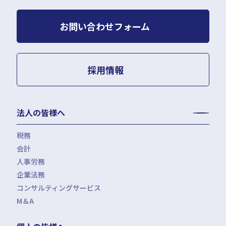
お問い合わせフォーム
採用情報
法人の皆様へ
税務
会計
月次決算・税務顧問・税務申告書作成
人事労務
税務調査対応（会計・税務）
BPO・会計アウトソーシング
企業法務
税務セカンドオピニオン
会社設立（スタートアップサポート）・クラウド会計導入
人事労務アウトソーシング（給与計算・社会保険手続）
コンサルティングサービス
組織再編税制・国際税務
決算開示書類（有報・短信等）作成・IFRS対応サポート
労使トラブル対応
企業法務・法務顧問・事業再生・債権回収
M＆A
四半期決算サポート
労務デューデリジェンス・労務コンプライアンス調査
FAS（財務デューデリジェンス・株価算定・PPA）
J-SOX（内部統制）対応・内部監査アウトソーシング
M&A仲介／M&Aアドバイザリー