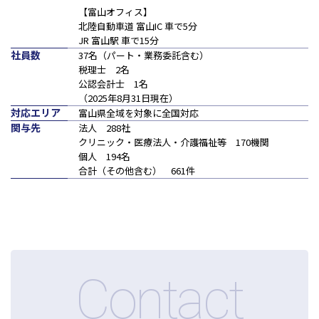
神戸三宮本部
【富山オフィス】
福山本部
北陸自動車道 富山IC 車で5分
宮崎本部
JR 富山駅 車で15分
社員数
37名（パート・業務委託含む）
税理士 2名
セミナー情報
公認会計士 1名
（2025年8月31日現在）
対応エリア
富山県全域を対象に全国対応
お知らせ
関与先
法人 288社
クリニック・医療法人・介護福祉等 170機関
個人 194名
Webマガジン
合計（その他含む） 661件
メディア掲載
Contact