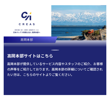
人事労務
税務調査対応（会計・税務）
BPO・会計アウトソーシング
企業法務
税務セカンドオピニオン
会社設立（スタートアップサポート）・クラウド会計導入
人事労務アウトソーシング（給与計算・社会保険手続）
コンサルティングサービス
組織再編税制・国際税務
決算開示書類（有報・短信等）作成・IFRS対応サポート
労使トラブル対応
企業法務・法務顧問・事業再生・債権回収
M＆A
四半期決算サポート
労務デューデリジェンス・労務コンプライアンス調査
FAS（財務デューデリジェンス・株価算定・PPA）
J-SOX（内部統制）対応・内部監査アウトソーシング
M&A仲介／M&Aアドバイザリー
個人の皆様へ
IPOコンサルティング
企業再編コンサルティング
税務・財務サービス
補助金・助成金申請・建設許認可等
相続計画
高岡本部サイトはこちら
相続税申告・贈与税申告
公益法人会計サービス
法務サポート
所得税確定申告
遺言書作成・家族信託・後見人
高岡本部が提供しているサービス内容やスタッフのご紹介、お客様
生命保険・損害保険の最適化
相続事前対策
法律相談
の声等をご紹介しております。高岡本部の詳細についてご確認され
医療・介護・福祉の皆様へ
資産管理会社設立
たい方は、こちらのサイトよりご覧ください。
専門分野会計・税務
医療関連サポート
会計・税務（医科）
人事労務サポート
会計・税務（歯科）
開業サポート
会計・税務（介護・障がい福祉）
医療法人設立・MS法人設立サポート
人事労務サポート（給与計算・手続・就業規則）
企業情報
会計・税務（社会福祉法人）
医療経営サポート