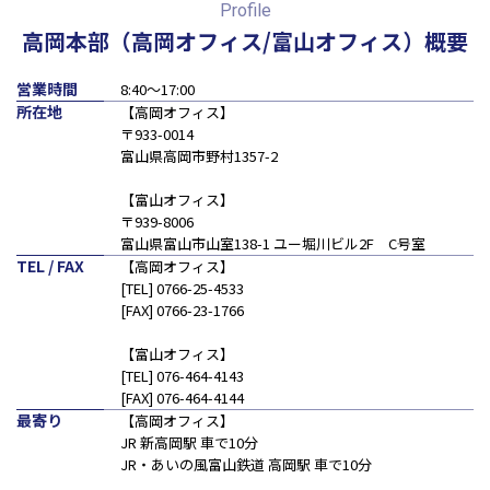
Profile
会計・税務（保育）
クリニック承継サポート
高岡本部（高岡オフィス/富山オフィス）概要
企業理念
会計・税務（公益法人）
グループ概要
営業時間
8:40〜17:00
グループの強み
所在地
【高岡オフィス】
グループ企業一覧
〒933-0014
富山県高岡市野村1357-2
拠点一覧
【富山オフィス】
〒939-8006
東京本社
富山県富山市山室138-1 ユー堀川ビル2F C号室
東京中野本部
TEL / FAX
【高岡オフィス】
[TEL] 0766-25-4533
埼玉川口本部
[FAX] 0766-23-1766
千葉本部
高崎本部
【富山オフィス】
[TEL] 076-464-4143
富山本部
[FAX] 076-464-4144
高岡本部
最寄り
【高岡オフィス】
大阪本部
JR 新高岡駅 車で10分
北大阪本部
JR・あいの風富山鉄道 高岡駅 車で10分