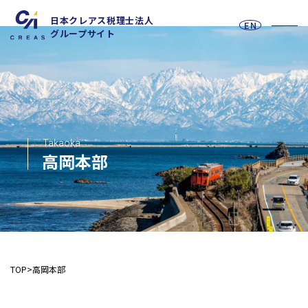
日本クレアス税理士法人
EN
グループサイト
お問い合わせフォーム
Takaoka
高岡本部
採用情報
法人の皆様へ
TOP
高岡本部
税務
会計
月次決算・税務顧問・税務申告書作成