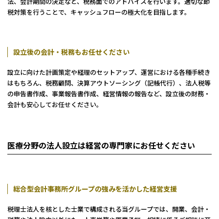
神戸三宮本部
法、会計期間の決定など、税務面でのアドバイスを行います。適切な節
税対策を行うことで、キャッシュフローの極大化を目指します。
福山本部
宮崎本部
セミナー情報
設立後の会計・税務もお任せください
設立に向けた計画策定や経理のセットアップ、運営における各種手続き
お知らせ
はもちろん、税務顧問、決算アウトソーシング（記帳代行）、法人税等
の申告書作成、事業報告書作成、経営情報の報告など、設立後の財務・
会計も安心してお任せください。​
Webマガジン
医療分野の法人設立は経営の専門家にお任せください
メディア掲載
総合型会計事務所グループの強みを活かした経営支援​
税理士法人を核とした士業で構成される当グループでは、開業、会計・