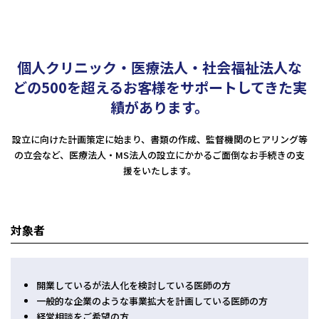
人事労務
税務調査対応（会計・税務）
BPO・会計アウトソーシング
企業法務
税務セカンドオピニオン
会社設立（スタートアップサポート）・クラウド会計導入
人事労務アウトソーシング（給与計算・社会保険手続）
コンサルティングサービス
組織再編税制・国際税務
決算開示書類（有報・短信等）作成・IFRS対応サポート
労使トラブル対応
企業法務・法務顧問・事業再生・債権回収
個人クリニック・医療法人・社会福祉法人な
M＆A
四半期決算サポート
労務デューデリジェンス・労務コンプライアンス調査
FAS（財務デューデリジェンス・株価算定・PPA）
どの500を超えるお客様をサポートしてきた実
J-SOX（内部統制）対応・内部監査アウトソーシング
M&A仲介／M&Aアドバイザリー
績があります。
個人の皆様へ
IPOコンサルティング
企業再編コンサルティング
税務・財務サービス
設立に向けた計画策定に始まり、書類の作成、監督機関のヒアリング等
補助金・助成金申請・建設許認可等
の立会など、医療法人・
MS法人の設立にかかるご面倒なお手続きの支
相続計画
相続税申告・贈与税申告
公益法人会計サービス
援をいたします。
法務サポート
所得税確定申告
遺言書作成・家族信託・後見人
生命保険・損害保険の最適化
相続事前対策
法律相談
医療・介護・福祉の皆様へ
資産管理会社設立
対象者
専門分野会計・税務
医療関連サポート
会計・税務（医科）
人事労務サポート
会計・税務（歯科）
開業サポート
開業しているが法人化を検討している医師の方
会計・税務（介護・障がい福祉）
医療法人設立・MS法人設立サポート
一般的な企業のような事業拡大を計画している医師の方
人事労務サポート（給与計算・手続・就業規則）
企業情報
経営相談をご希望の方
会計・税務（社会福祉法人）
医療経営サポート