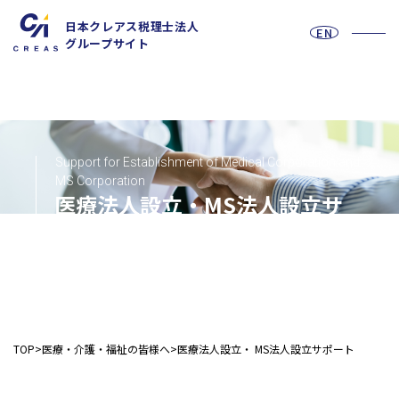
日本クレアス税理士法人
EN
グループサイト
Support for Establishment of Medical Corporation and
お問い合わせフォーム
MS Corporation
医療法人設立・MS法人設立サ
ポート
採用情報
法人の皆様へ
TOP
医療・介護・福祉の皆様へ
医療法人設立・ MS法人設立サポート
税務
会計
月次決算・税務顧問・税務申告書作成