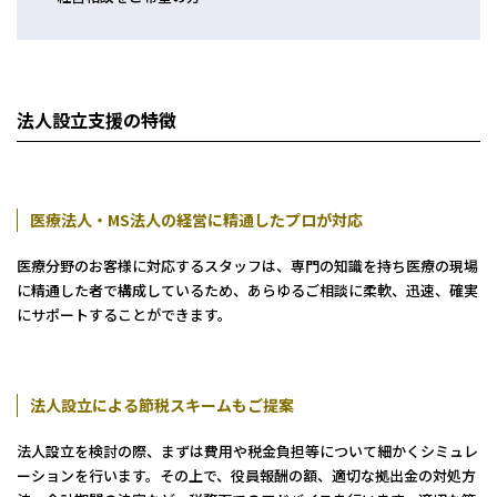
会計・税務（保育）
クリニック承継サポート
企業理念
会計・税務（公益法人）
グループ概要
グループの強み
法人設立支援の特徴
グループ企業一覧
拠点一覧
医療法人・MS法人の経営に精通したプロが対応
東京本社
医療分野のお客様に対応するスタッフは、専門の知識を持ち医療の現場
東京中野本部
に精通した者で構成しているため、あらゆるご相談に柔軟、迅速、確実
埼玉川口本部
にサポートすることができます。​
千葉本部
高崎本部
富山本部
法人設立による節税スキームもご提案
高岡本部
大阪本部
法人設立を検討の際、まずは費用や税金負担等について細かくシミュレ
北大阪本部
ーションを行います。その上で、役員報酬の額、適切な拠出金の対処方