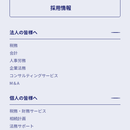
採用情報
法人の皆様へ
税務
会計
月次決算・税務顧問・税務申告書作成
人事労務
税務調査対応（会計・税務）
BPO・会計アウトソーシング
企業法務
税務セカンドオピニオン
会社設立（スタートアップサポート）・クラウド会計導入
人事労務アウトソーシング（給与計算・社会保険手続）
コンサルティングサービス
組織再編税制・国際税務
決算開示書類（有報・短信等）作成・IFRS対応サポート
労使トラブル対応
企業法務・法務顧問・事業再生・債権回収
M＆A
四半期決算サポート
労務デューデリジェンス・労務コンプライアンス調査
FAS（財務デューデリジェンス・株価算定・PPA）
J-SOX（内部統制）対応・内部監査アウトソーシング
M&A仲介／M&Aアドバイザリー
個人の皆様へ
IPOコンサルティング
企業再編コンサルティング
税務・財務サービス
補助金・助成金申請・建設許認可等
相続計画
相続税申告・贈与税申告
公益法人会計サービス
法務サポート
所得税確定申告
遺言書作成・家族信託・後見人