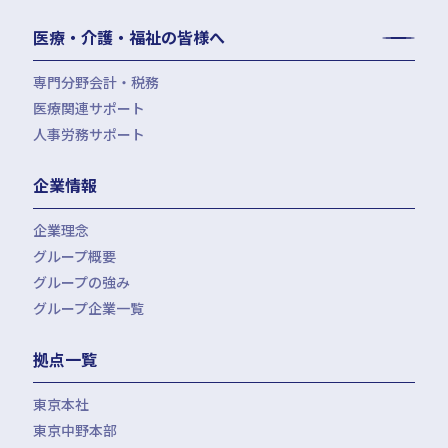
生命保険・損害保険の最適化
相続事前対策
法律相談
医療・介護・福祉の皆様へ
資産管理会社設立
専門分野会計・税務
医療関連サポート
会計・税務（医科）
人事労務サポート
会計・税務（歯科）
開業サポート
会計・税務（介護・障がい福祉）
医療法人設立・MS法人設立サポート
人事労務サポート（給与計算・手続・就業規則）
企業情報
会計・税務（社会福祉法人）
医療経営サポート
会計・税務（保育）
クリニック承継サポート
企業理念
会計・税務（公益法人）
グループ概要
グループの強み
グループ企業一覧
拠点一覧
東京本社
東京中野本部