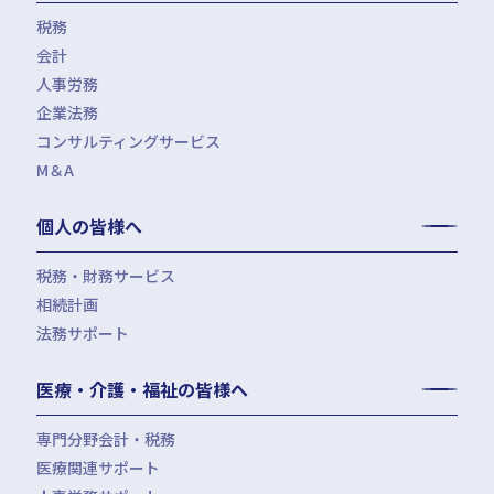
税務
会計
月次決算・税務顧問・税務申告書作成
人事労務
税務調査対応（会計・税務）
BPO・会計アウトソーシング
企業法務
税務セカンドオピニオン
会社設立（スタートアップサポート）・クラウド会計導入
人事労務アウトソーシング（給与計算・社会保険手続）
コンサルティングサービス
組織再編税制・国際税務
決算開示書類（有報・短信等）作成・IFRS対応サポート
労使トラブル対応
企業法務・法務顧問・事業再生・債権回収
M＆A
四半期決算サポート
労務デューデリジェンス・労務コンプライアンス調査
FAS（財務デューデリジェンス・株価算定・PPA）
J-SOX（内部統制）対応・内部監査アウトソーシング
M&A仲介／M&Aアドバイザリー
個人の皆様へ
IPOコンサルティング
企業再編コンサルティング
税務・財務サービス
補助金・助成金申請・建設許認可等
相続計画
相続税申告・贈与税申告
公益法人会計サービス
法務サポート
所得税確定申告
遺言書作成・家族信託・後見人
生命保険・損害保険の最適化
相続事前対策
法律相談
医療・介護・福祉の皆様へ
資産管理会社設立
専門分野会計・税務
医療関連サポート
会計・税務（医科）