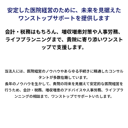
人事労務
税務調査対応（会計・税務）
BPO・会計アウトソーシング
安定した医院経営のために、未来を見据えた
企業法務
税務セカンドオピニオン
会社設立（スタートアップサポート）・クラウド会計導入
人事労務アウトソーシング（給与計算・社会保険手続）
ワンストップサポートを提供します
コンサルティングサービス
組織再編税制・国際税務
決算開示書類（有報・短信等）作成・IFRS対応サポート
労使トラブル対応
企業法務・法務顧問・事業再生・債権回収
M＆A
四半期決算サポート
労務デューデリジェンス・労務コンプライアンス調査
FAS（財務デューデリジェンス・株価算定・PPA）
会計・税務はもちろん、増収増患対策や人事労務、
J-SOX（内部統制）対応・内部監査アウトソーシング
M&A仲介／M&Aアドバイザリー
ライフプランニングまで、貴院に寄り添いワンスト
個人の皆様へ
IPOコンサルティング
ップで支援します。
企業再編コンサルティング
税務・財務サービス
補助金・助成金申請・建設許認可等
相続計画
相続税申告・贈与税申告
公益法人会計サービス
法務サポート
当法人には、医院経営のノウハウやあらゆる手続きに精通したコンサル
所得税確定申告
遺言書作成・家族信託・後見人
タントが多数在籍しています。
生命保険・損害保険の最適化
相続事前対策
法律相談
長年のノウハウを生かして、貴院の将来を見据えて安定的な医院経営を
医療・介護・福祉の皆様へ
資産管理会社設立
行うため、会計・税務、増収増患のアドバイスや人事労務、ライフプラ
ンニングの相談まで、ワンストップでサポートいたします。
専門分野会計・税務
医療関連サポート
会計・税務（医科）
人事労務サポート
会計・税務（歯科）
開業サポート
会計・税務（介護・障がい福祉）
医療法人設立・MS法人設立サポート
人事労務サポート（給与計算・手続・就業規則）
企業情報
会計・税務（社会福祉法人）
医療経営サポート