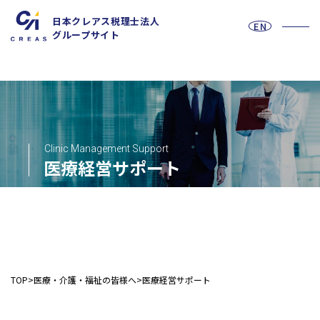
日本クレアス税理士法人
EN
グループサイト
お問い合わせフォーム
Clinic Management Support
医療経営サポート
採用情報
法人の皆様へ
TOP
医療・介護・福祉の皆様へ
医療経営サポート
税務
会計
月次決算・税務顧問・税務申告書作成