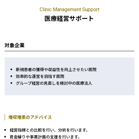
会計・税務（保育）
クリニック承継サポート
Clinic Management Support
企業理念
会計・税務（公益法人）
医療経営サポート
グループ概要
グループの強み
グループ企業一覧
対象企業
拠点一覧
東京本社
新規患者の獲得や収益性を向上させたい医院
東京中野本部
効率的な運営を目指す医院
埼玉川口本部
グループ経営の見直しを検討中の医療法人
千葉本部
高崎本部
富山本部
高岡本部
増収増患のアドバイス
大阪本部
経営指標との比較を行い、分析を行います。​
北大阪本部
資金繰りや事業計画の支援を行います。​