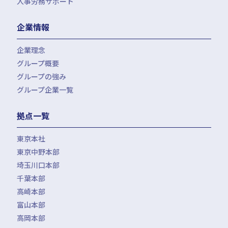
人事労務サポート
会計・税務（歯科）
開業サポート
会計・税務（介護・障がい福祉）
医療法人設立・MS法人設立サポート
人事労務サポート（給与計算・手続・就業規則）
企業情報
会計・税務（社会福祉法人）
医療経営サポート
会計・税務（保育）
クリニック承継サポート
企業理念
会計・税務（公益法人）
グループ概要
グループの強み
グループ企業一覧
拠点一覧
東京本社
東京中野本部
埼玉川口本部
千葉本部
高崎本部
富山本部
高岡本部