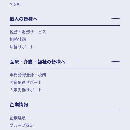
M＆A
四半期決算サポート
労務デューデリジェンス・労務コンプライアンス調査
FAS（財務デューデリジェンス・株価算定・PPA）
J-SOX（内部統制）対応・内部監査アウトソーシング
M&A仲介／M&Aアドバイザリー
個人の皆様へ
IPOコンサルティング
企業再編コンサルティング
税務・財務サービス
補助金・助成金申請・建設許認可等
相続計画
相続税申告・贈与税申告
公益法人会計サービス
法務サポート
所得税確定申告
遺言書作成・家族信託・後見人
生命保険・損害保険の最適化
相続事前対策
法律相談
医療・介護・福祉の皆様へ
資産管理会社設立
専門分野会計・税務
医療関連サポート
会計・税務（医科）
人事労務サポート
会計・税務（歯科）
開業サポート
会計・税務（介護・障がい福祉）
医療法人設立・MS法人設立サポート
人事労務サポート（給与計算・手続・就業規則）
企業情報
会計・税務（社会福祉法人）
医療経営サポート
会計・税務（保育）
クリニック承継サポート
企業理念
会計・税務（公益法人）
グループ概要