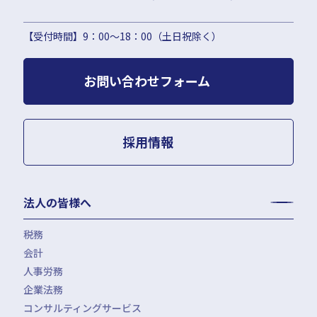
【受付時間】9：00〜18：00（土日祝除く）
お問い合わせフォーム
採用情報
法人の皆様へ
税務
会計
月次決算・税務顧問・税務申告書作成
人事労務
税務調査対応（会計・税務）
BPO・会計アウトソーシング
企業法務
税務セカンドオピニオン
会社設立（スタートアップサポート）・クラウド会計導入
人事労務アウトソーシング（給与計算・社会保険手続）
コンサルティングサービス
組織再編税制・国際税務
決算開示書類（有報・短信等）作成・IFRS対応サポート
労使トラブル対応
企業法務・法務顧問・事業再生・債権回収