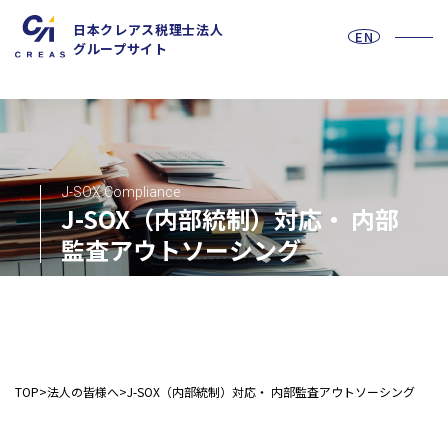
日本クレアス税理士法人
EN
グループサイト
J-SOX Compliance
お問い合わせフォーム
J-SOX（内部統制）対応・ 内部
監査アウトソーシング
採用情報
法人の皆様へ
TOP
法人の皆様へ
J-SOX（内部統制）対応・ 内部監査アウトソーシング
税務
会計
月次決算・税務顧問・税務申告書作成