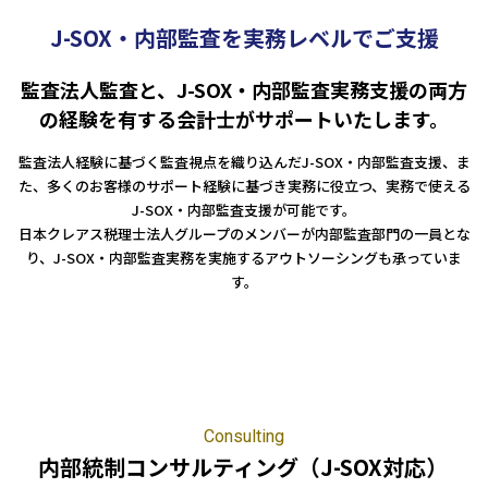
人事労務
税務調査対応（会計・税務）
BPO・会計アウトソーシング
J-SOX・内部監査を実務レベルでご支援
企業法務
税務セカンドオピニオン
会社設立（スタートアップサポート）・クラウド会計導入
人事労務アウトソーシング（給与計算・社会保険手続）
コンサルティングサービス
組織再編税制・国際税務
決算開示書類（有報・短信等）作成・IFRS対応サポート
労使トラブル対応
企業法務・法務顧問・事業再生・債権回収
監査法人監査と、J-SOX・内部監査実務支援の両方
M＆A
四半期決算サポート
労務デューデリジェンス・労務コンプライアンス調査
FAS（財務デューデリジェンス・株価算定・PPA）
の経験を有する会計士がサポートいたします。
J-SOX（内部統制）対応・内部監査アウトソーシング
M&A仲介／M&Aアドバイザリー
個人の皆様へ
監査法人経験に基づく監査視点を織り込んだ
J-SOX
・内部監査支援、ま
IPOコンサルティング
た、多くのお客様のサポート経験に基づき実務に役立つ、実務で使える
企業再編コンサルティング
J-SOX
・内部監査支援が可能です。
税務・財務サービス
補助金・助成金申請・建設許認可等
日本クレアス税理士法人グループのメンバーが内部監査部門の一員とな
相続計画
相続税申告・贈与税申告
公益法人会計サービス
り、
J-SOX
・内部監査実務を実施するアウトソーシングも承っていま
法務サポート
所得税確定申告
遺言書作成・家族信託・後見人
す。
生命保険・損害保険の最適化
相続事前対策
法律相談
医療・介護・福祉の皆様へ
資産管理会社設立
専門分野会計・税務
医療関連サポート
会計・税務（医科）
人事労務サポート
会計・税務（歯科）
開業サポート
Consulting
会計・税務（介護・障がい福祉）
医療法人設立・MS法人設立サポート
内部統制コンサルティング（J-SOX対応）
人事労務サポート（給与計算・手続・就業規則）
企業情報
会計・税務（社会福祉法人）
医療経営サポート