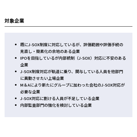
会計・税務（保育）
クリニック承継サポート
企業理念
会計・税務（公益法人）
対象企業
グループ概要
グループの強み
グループ企業一覧
既に
J-SOX
制度に対応しているが、評価範囲や評価手続の
見直し・簡素化の余地のある企業
拠点一覧
IPO
を目指しているが内部統制（
J-SOX
）対応に不安のある
企業
東京本社
J-SOX
制度対応が軌道に乗り、関与している人員を他部門
東京中野本部
に異動させたい上場企業
埼玉川口本部
M
＆
A
により新たにグループに加わった会社の
J-SOX
対応が
千葉本部
必要な企業
高崎本部
J-SOX
対応に割ける人員が不足している企業
内部監査部門の強化を検討している企業
富山本部
高岡本部
大阪本部
北大阪本部