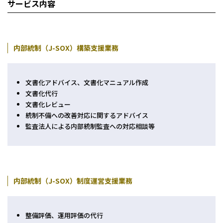
神戸三宮本部
サービス内容
福山本部
宮崎本部
内部統制（J-SOX）構築支援業務
セミナー情報
文書化アドバイス、文書化マニュアル作成
お知らせ
文書化代行
文書化レビュー
統制不備への改善対応に関するアドバイス
Webマガジン
監査法人による内部統制監査への対応相談等
メディア掲載
内部統制（J-SOX）制度運営支援業務
整備評価、運用評価の代行