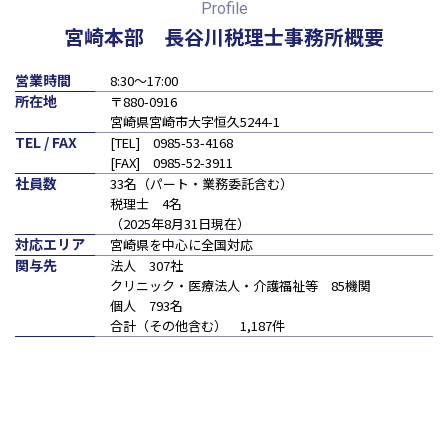
Profile
会計・税務（保育）
クリニック承継サポート
宮崎本部 長谷川税理士事務所概要
企業理念
会計・税務（公益法人）
グループ概要
営業時間
8:30～17:00
グループの強み
所在地
〒880-0916
グループ企業一覧
宮崎県宮崎市大字恒久5244-1
TEL / FAX
[TEL] 0985-53-4168
[FAX] 0985-52-3911
拠点一覧
社員数
33名（パート・業務委託含む）
税理士 4名
東京本社
（2025年8月31日現在）
東京中野本部
対応エリア
宮崎県を中心に全国対応
関与先
法人 307社
埼玉川口本部
クリニック・医療法人・介護福祉等 85機関
千葉本部
個人 793名
高崎本部
合計（その他含む） 1,187件
富山本部
高岡本部
大阪本部
北大阪本部