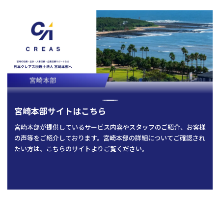
人事労務
税務調査対応（会計・税務）
BPO・会計アウトソーシング
企業法務
税務セカンドオピニオン
会社設立（スタートアップサポート）・クラウド会計導入
人事労務アウトソーシング（給与計算・社会保険手続）
コンサルティングサービス
組織再編税制・国際税務
決算開示書類（有報・短信等）作成・IFRS対応サポート
労使トラブル対応
企業法務・法務顧問・事業再生・債権回収
M＆A
四半期決算サポート
労務デューデリジェンス・労務コンプライアンス調査
FAS（財務デューデリジェンス・株価算定・PPA）
J-SOX（内部統制）対応・内部監査アウトソーシング
M&A仲介／M&Aアドバイザリー
個人の皆様へ
IPOコンサルティング
企業再編コンサルティング
税務・財務サービス
補助金・助成金申請・建設許認可等
相続計画
宮崎本部サイトはこちら
相続税申告・贈与税申告
公益法人会計サービス
法務サポート
所得税確定申告
遺言書作成・家族信託・後見人
宮崎本部が提供しているサービス内容やスタッフのご紹介、お客様
生命保険・損害保険の最適化
相続事前対策
法律相談
の声等をご紹介しております。宮崎本部の詳細についてご確認され
医療・介護・福祉の皆様へ
資産管理会社設立
たい方は、こちらのサイトよりご覧ください。
専門分野会計・税務
医療関連サポート
会計・税務（医科）
人事労務サポート
会計・税務（歯科）
開業サポート
会計・税務（介護・障がい福祉）
医療法人設立・MS法人設立サポート
人事労務サポート（給与計算・手続・就業規則）
企業情報
会計・税務（社会福祉法人）
医療経営サポート