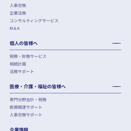
人事労務
税務調査対応（会計・税務）
BPO・会計アウトソーシング
企業法務
税務セカンドオピニオン
会社設立（スタートアップサポート）・クラウド会計導入
人事労務アウトソーシング（給与計算・社会保険手続）
コンサルティングサービス
組織再編税制・国際税務
決算開示書類（有報・短信等）作成・IFRS対応サポート
労使トラブル対応
企業法務・法務顧問・事業再生・債権回収
M＆A
四半期決算サポート
労務デューデリジェンス・労務コンプライアンス調査
FAS（財務デューデリジェンス・株価算定・PPA）
J-SOX（内部統制）対応・内部監査アウトソーシング
M&A仲介／M&Aアドバイザリー
個人の皆様へ
IPOコンサルティング
企業再編コンサルティング
税務・財務サービス
補助金・助成金申請・建設許認可等
相続計画
相続税申告・贈与税申告
公益法人会計サービス
法務サポート
所得税確定申告
遺言書作成・家族信託・後見人
生命保険・損害保険の最適化
相続事前対策
法律相談
医療・介護・福祉の皆様へ
資産管理会社設立
専門分野会計・税務
医療関連サポート
会計・税務（医科）
人事労務サポート
会計・税務（歯科）
開業サポート
会計・税務（介護・障がい福祉）
医療法人設立・MS法人設立サポート
人事労務サポート（給与計算・手続・就業規則）
企業情報
会計・税務（社会福祉法人）
医療経営サポート