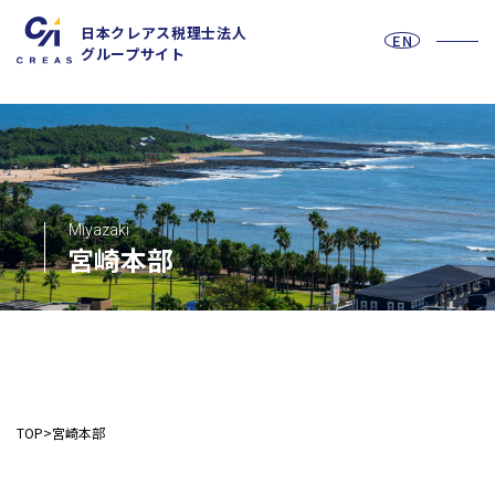
日本クレアス税理士法人
EN
グループサイト
お問い合わせフォーム
Miyazaki
宮崎本部
採用情報
法人の皆様へ
TOP
宮崎本部
税務
会計
月次決算・税務顧問・税務申告書作成