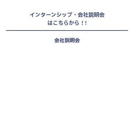
インターンシップ・会社説明会
はこちらから！!
会社説明会
27新卒、28新卒、第二新卒（既卒）
対象
税理士試験受験者向け選考直結説明
会
エントリー・詳細はこちら
2027年度卒向け
会社説明会
エントリー・詳細はこちら