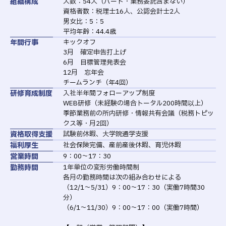
組織構成
人数：54人（パート・業務委託含まない）
資格者数：税理士16人、公認会計士2人
男女比：5：5
平均年齢：44.4歳
年間行事
キックオフ
3月 確定申告打上げ
6月 目標管理発表会
12月 忘年会
チームランチ（年4回）
研修育成制度
入社半年間フォローアップ制度
WEB研修（未経験の場合トータル200時間以上）
季節業務前の所内研修・情報共有会議（税務トピッ
クス等・月2回）
資格取得支援
試験前休暇、大学院通学支援
福利厚生
社会保険完備、産前産後休暇、育児休暇
営業時間
9：00～17：30
勤務時間
1年単位の変形労働時間制
各月の勤務時間は次の組み合わせによる
（12/1～5/31）9：00～17：30（実働7時間30
分）
（6/1～11/30）9：00～17：00（実働7時間）