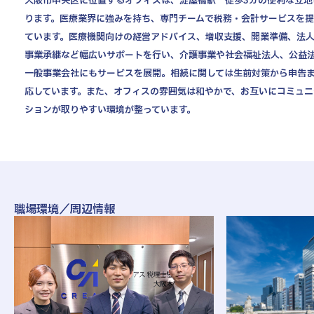
大阪市中央区に位置するオフィスは、淀屋橋駅 徒歩3分の便利な立地
ります。医療業界に強みを持ち、専門チームで税務・会計サービスを
社風・文化について
ています。医療機関向けの経営アドバイス、増収支援、開業準備、法
拠点情報
事業承継など幅広いサポートを行い、介護事業や社会福祉法人、公益
一般事業会社にもサービスを展開。相続に関しては生前対策から申告
東京本社
お知らせ
応しています。また、オフィスの雰囲気は和やかで、お互いにコミュニ
東京中野本部
法人概要
ションが取りやすい環境が整っています。
埼玉川口本部
千葉本部
募集要項
高崎本部
富山本部
NEW GRADUATE
MID-CAREER
新卒採用向け
中途採用向け
高岡本部
大阪本部
職場環境／周辺情報
新卒・中途 エントリー
北大阪本部
ENTRY
神戸三宮本部
福山本部
宮崎本部