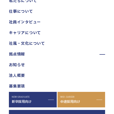
私たちについて
仕事について
社員インタビュー
キャリアについて
社風・文化について
拠点情報
東京本社
お知らせ
東京中野本部
法人概要
埼玉川口本部
千葉本部
募集要項
高崎本部
富山本部
NEW GRADUATE
MID-CAREER
新卒採用向け
中途採用向け
高岡本部
大阪本部