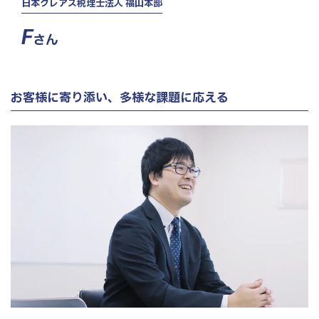
日本クレアス税理士法人 福山本部
拠点情報
東京本社
F
お知らせ
さん
東京中野本部
法人概要
埼玉川口本部
千葉本部
募集要項
お客様に寄り添い、多様な課題に応える
高崎本部
富山本部
NEW GRADUATE
MID-CAREER
新卒採用向け
中途採用向け
高岡本部
大阪本部
新卒・中途 エントリー
北大阪本部
ENTRY
神戸三宮本部
福山本部
宮崎本部