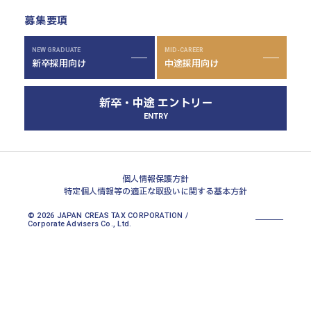
千葉本部
募集要項
高崎本部
富山本部
NEW GRADUATE
MID-CAREER
新卒採用向け
中途採用向け
高岡本部
大阪本部
新卒・中途 エントリー
北大阪本部
ENTRY
神戸三宮本部
福山本部
宮崎本部
個人情報保護方針
特定個人情報等の適正な取扱いに関する基本方針
© 2026 JAPAN CREAS TAX CORPORATION /
Corporate Advisers Co., Ltd.