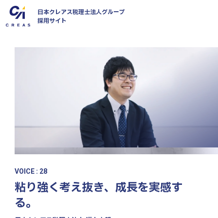
日本クレアス税理士法人グループ
採用サイト
私たちについて
仕事について
社員インタビュー
VOICE : 28
キャリアについて
粘り強く考え抜き、成長を実感す
る。
社風・文化について