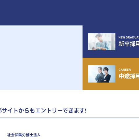
NEW GRADUA
新卒採
CAREER
中途採
部サイトからも
エントリーできます!
社会保険労務士法人