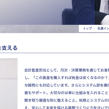
阪本部
三宮本部
本部
本部
トップ
社員イ
中途 エントリー
を支える
ENTRY
会計監査担当として、月次・決算業務を通じてお客
し、「この資産を購入すれば税金は安くなるのか？
な質問にも対応しています。さらにシステム部を兼
善もサポート。大切なのは単に仕組みを入れること
聞き取り最適な形に整えること。税務とシステムの
え、安心して未来を描ける基盤づくりに力を注いで