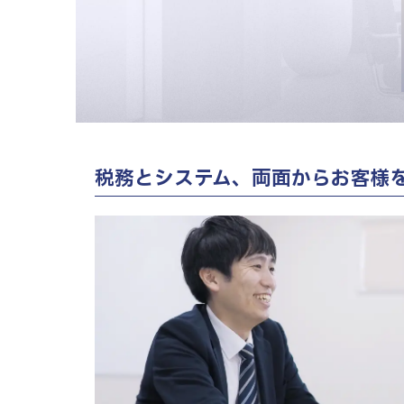
北大
神戸
福山
宮崎
募集要項
NEW GRADUATE
新卒・
新卒採用向け
税務とシステム、両面からお客様
MID-CAREER
中途採用向け