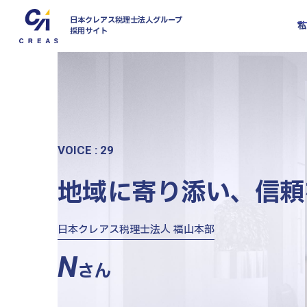
日本クレアス税理士法人グループ
採用サイト
私たちについて
社風・文化について
拠点
VOICE : 29
東京
仕事について
地域に寄り添い、信頼
東京
社員インタビュー
埼玉
千葉
キャリアについて
日本クレアス税理士法人 福山本部
高崎
N
富山
さん
高岡
大阪