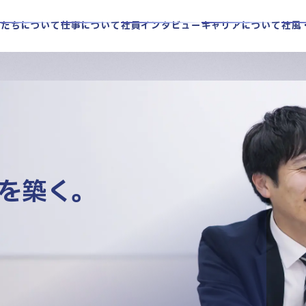
私たちについて
仕事について
社員インタビュー
キャリアについて
社風
情報
お知らせ
本社
法人概要
を築く。
中野本部
川口本部
本部
本部
本部
本部
本部