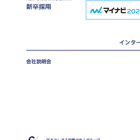
新卒採用
インタ
会社説明会
27新卒、28新卒、第二新卒（既卒）対象
税理士試験受験者向け選考直結説明会
エントリー・詳細はこちら