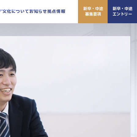
新卒・中途
新卒・中途
・文化について
お知らせ
拠点情報
募集要項
エントリー
東京本
高崎本
北大阪