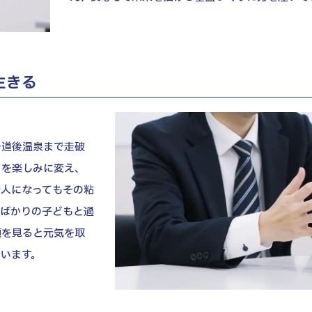
生きる
や道後温泉まで走破
」を楽しみに変え、
会人になってもその粘
たばかりの子どもと過
顔を見ると元気を取
います。