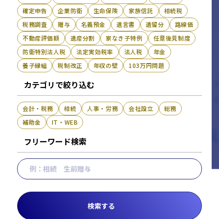
確定申告
企業防衛
生命保険
家族信託
相続税
税務調査
贈与
名義預金
遺言書
遺留分
路線価
不動産評価額
遺産分割
家なき子特例
任意後見制度
防衛特別法人税
法定実効税率
法人税
年金
養子縁組
税制改正
年収の壁
103万円問題
カテゴリで絞り込む
会計・税務
相続
人事・労務
会社設立
総務
補助金
IT・WEB
フリーワード検索