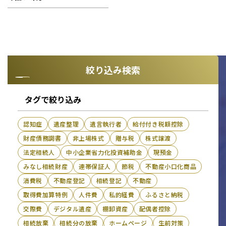
絞り込み検索
タグで絞り込み
認知症
遺産整理
遺言執行者
給付付き税額控除
財産債務調書
非上場株式
贈与税
株式譲渡
法定相続人
中小企業省力化投資補助金
現預金
みなし相続財産
連帯保証人
節税
不動産小口化商品
消費税
不動産登記
相続登記
不動産
取得費加算特例
人件費
私的経費
ふるさと納税
交際費
デジタル遺産
棚卸資産
配偶者控除
相続放棄
相続分の放棄
ホームページ
生前対策