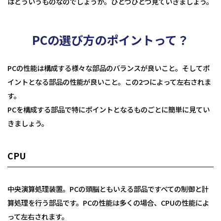
はどういうものなのでしょうか。ひとつひとつ見ていきましょう。
税務
会計
月次決算・税務顧問・税務申告書作成
PCの選び方のポイントって？
人事労務
税務調査対応（会計・税務）
BPO・会計アウトソーシング
企業法務
税務セカンドオピニオン
会社設立（スタートアップサポート）・クラウド会計導入
人事労務アウトソーシング（給与計算・社会保険手続）
PCの性能は構成する様々な部品のバランスが良いこと。そしてポ
コンサルティングサービス
組織再編税制・国際税務
決算開示書類（有報・短信等）作成・IFRS対応サポート
労使トラブル対応
企業法務・法務顧問・事業再生・債権回収
イントとなる部品の性能が良いこと。この2つによって左右されま
M＆A
四半期決算サポート
労務デューデリジェンス・労務コンプライアンス調査
FAS（財務デューデリジェンス・株価算定・PPA）
す。
J-SOX（内部統制）対応・内部監査アウトソーシング
M&A仲介／M&Aアドバイザリー
個人の皆様へ
PCを構成する部品で特にポイントとなるものごとに簡単に見てい
IPOコンサルティング
きましょう。
企業再編コンサルティング
税務・財務サービス
補助金・助成金申請・建設許認可等
相続計画
相続税申告・贈与税申告
公益法人会計サービス
CPU
法務サポート
所得税確定申告
遺言書作成・家族信託・後見人
生命保険・損害保険の最適化
相続事前対策
法律相談
医療・介護・福祉の皆様へ
資産管理会社設立
中央演算処理装置。PCの頭脳ともいえる部品ですべての制御と計
算処理を行う部品です。PCの性能は多くの場合、CPUの性能によ
専門分野会計・税務
って左右されます。
医療関連サポート
会計・税務（医科）