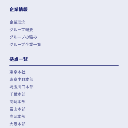
会計・税務（介護・障がい福祉）
医療法人設立・MS法人設立サポート
人事労務サポート（給与計算・手続・就業規則）
企業情報
会計・税務（社会福祉法人）
医療経営サポート
会計・税務（保育）
クリニック承継サポート
企業理念
会計・税務（公益法人）
グループ概要
グループの強み
グループ企業一覧
拠点一覧
東京本社
東京中野本部
埼玉川口本部
千葉本部
高崎本部
富山本部
高岡本部
大阪本部