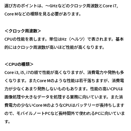
選び方のポイントは、～GHzなどのクロック周波数とCore i7,
人事労務サポート
会計・税務（歯科）
開業サポート
Core Mなどの種類を見る必要があります。
会計・税務（介護・障がい福祉）
医療法人設立・MS法人設立サポート
人事労務サポート（給与計算・手続・就業規則）
企業情報
会計・税務（社会福祉法人）
医療経営サポート
会計・税務（保育）
クリニック承継サポート
＜クロック周波数＞
企業理念
会計・税務（公益法人）
CPUの性能を表します。単位はHz（ヘルツ）で表されます。基本
グループ概要
的にはクロック周波数が高いほど性能が高くなります。
グループの強み
グループ企業一覧
＜CPUの種類＞
拠点一覧
Core i3, i5, i7の順で性能が高くなりますが、消費電力や発熱も多
くなります。またCore Mのような性能は若干落ちますが、消費電
東京本社
力が少なくあまり発熱しないものもあります。性能の高いCPUは
東京中野本部
画像処理や大きなデータを処理する業務に向いています。また消
埼玉川口本部
費電力の少ないCore MのようなCPUはバッテリーが長持ちします
千葉本部
ので、モバイルノートPCなど長時間外で使われるPCに向いていま
高崎本部
す。
富山本部
高岡本部