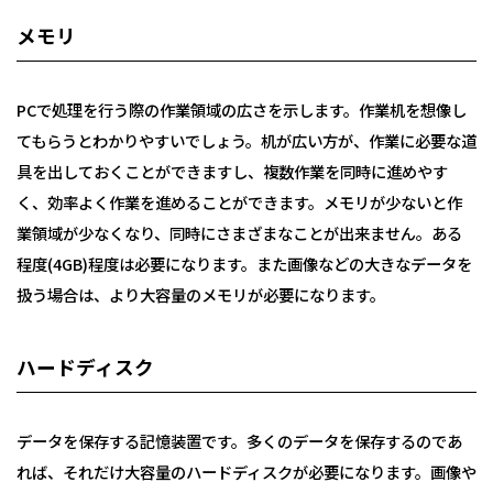
大阪本部
メモリ
北大阪本部
神戸三宮本部
PCで処理を行う際の作業領域の広さを示します。作業机を想像し
福山本部
宮崎本部
てもらうとわかりやすいでしょう。机が広い方が、作業に必要な道
具を出しておくことができますし、複数作業を同時に進めやす
セミナー情報
く、効率よく作業を進めることができます。メモリが少ないと作
業領域が少なくなり、同時にさまざまなことが出来ません。ある
程度(4GB)程度は必要になります。また画像などの大きなデータを
お知らせ
扱う場合は、より大容量のメモリが必要になります。
Webマガジン
ハードディスク
メディア掲載
データを保存する記憶装置です。多くのデータを保存するのであ
れば、それだけ大容量のハードディスクが必要になります。画像や