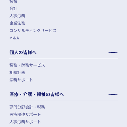
税務
会計
月次決算・税務顧問・税務申告書作成
人事労務
税務調査対応（会計・税務）
BPO・会計アウトソーシング
企業法務
税務セカンドオピニオン
会社設立（スタートアップサポート）・クラウド会計導入
人事労務アウトソーシング（給与計算・社会保険手続）
コンサルティングサービス
組織再編税制・国際税務
決算開示書類（有報・短信等）作成・IFRS対応サポート
労使トラブル対応
企業法務・法務顧問・事業再生・債権回収
M＆A
四半期決算サポート
労務デューデリジェンス・労務コンプライアンス調査
FAS（財務デューデリジェンス・株価算定・PPA）
J-SOX（内部統制）対応・内部監査アウトソーシング
M&A仲介／M&Aアドバイザリー
個人の皆様へ
IPOコンサルティング
企業再編コンサルティング
税務・財務サービス
補助金・助成金申請・建設許認可等
相続計画
相続税申告・贈与税申告
公益法人会計サービス
法務サポート
所得税確定申告
遺言書作成・家族信託・後見人
生命保険・損害保険の最適化
相続事前対策
法律相談
医療・介護・福祉の皆様へ
資産管理会社設立
専門分野会計・税務
医療関連サポート
会計・税務（医科）
人事労務サポート
会計・税務（歯科）
開業サポート