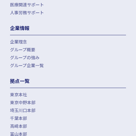
医療関連サポート
会計・税務（医科）
人事労務サポート
会計・税務（歯科）
開業サポート
会計・税務（介護・障がい福祉）
医療法人設立・MS法人設立サポート
人事労務サポート（給与計算・手続・就業規則）
企業情報
会計・税務（社会福祉法人）
医療経営サポート
会計・税務（保育）
クリニック承継サポート
企業理念
会計・税務（公益法人）
グループ概要
グループの強み
グループ企業一覧
拠点一覧
東京本社
東京中野本部
埼玉川口本部
千葉本部
高崎本部
富山本部