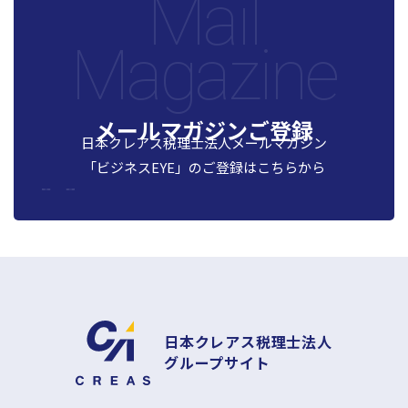
Mail
人事労務サポート
会計・税務（歯科）
開業サポート
会計・税務（介護・障がい福祉）
Magazine
医療法人設立・MS法人設立サポート
人事労務サポート（給与計算・手続・就業規則）
企業情報
会計・税務（社会福祉法人）
医療経営サポート
会計・税務（保育）
クリニック承継サポート
企業理念
会計・税務（公益法人）
メールマガジンご登録
グループ概要
日本クレアス税理士法人メールマガジン
グループの強み
「ビジネスEYE」の
ご登録はこちらから
グループ企業一覧
拠点一覧
東京本社
東京中野本部
埼玉川口本部
千葉本部
日本クレアス税理士法人
高崎本部
グループサイト
富山本部
高岡本部