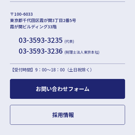
大阪本部
〒100-6033
北大阪本部
東京都千代田区霞が関3丁目2番5号
神戸三宮本部
霞が関ビルディング33階
福山本部
03-3593-3235
宮崎本部
(代表)
03-3593-3236
(税理士法人東京本社)
セミナー情報
【受付時間】9：00〜18：00（土日祝除く）
お知らせ
お問い合わせフォーム
Webマガジン
メディア掲載
採用情報