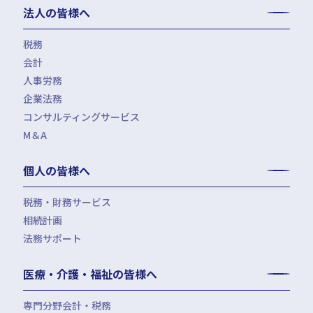
法人の皆様へ
税務
会計
月次決算・税務顧問・税務申告書作成
人事労務
税務調査対応（会計・税務）
BPO・会計アウトソーシング
企業法務
税務セカンドオピニオン
会社設立（スタートアップサポート）・クラウド会計導入
人事労務アウトソーシング（給与計算・社会保険手続）
コンサルティングサービス
組織再編税制・国際税務
決算開示書類（有報・短信等）作成・IFRS対応サポート
労使トラブル対応
企業法務・法務顧問・事業再生・債権回収
M＆A
四半期決算サポート
労務デューデリジェンス・労務コンプライアンス調査
FAS（財務デューデリジェンス・株価算定・PPA）
J-SOX（内部統制）対応・内部監査アウトソーシング
M&A仲介／M&Aアドバイザリー
個人の皆様へ
IPOコンサルティング
企業再編コンサルティング
税務・財務サービス
補助金・助成金申請・建設許認可等
相続計画
相続税申告・贈与税申告
公益法人会計サービス
法務サポート
所得税確定申告
遺言書作成・家族信託・後見人
生命保険・損害保険の最適化
相続事前対策
法律相談
医療・介護・福祉の皆様へ
資産管理会社設立
専門分野会計・税務