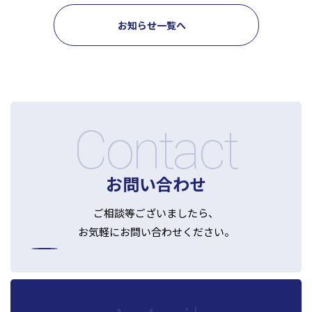
お知らせ一覧へ
税務
会計
月次決算・税務顧問・税務申告書作成
人事労務
税務調査対応（会計・税務）
BPO・会計アウトソーシング
企業法務
税務セカンドオピニオン
会社設立（スタートアップサポート）・クラウド会計導入
人事労務アウトソーシング（給与計算・社会保険手続）
コンサルティングサービス
組織再編税制・国際税務
決算開示書類（有報・短信等）作成・IFRS対応サポート
労使トラブル対応
企業法務・法務顧問・事業再生・債権回収
M＆A
四半期決算サポート
労務デューデリジェンス・労務コンプライアンス調査
FAS（財務デューデリジェンス・株価算定・PPA）
Contact
J-SOX（内部統制）対応・内部監査アウトソーシング
M&A仲介／M&Aアドバイザリー
個人の皆様へ
IPOコンサルティング
企業再編コンサルティング
お問い合わせ
税務・財務サービス
補助金・助成金申請・建設許認可等
相続計画
相続税申告・贈与税申告
公益法人会計サービス
ご相談等ございましたら、
法務サポート
所得税確定申告
遺言書作成・家族信託・後見人
お気軽にお問い合わせください。
生命保険・損害保険の最適化
相続事前対策
法律相談
医療・介護・福祉の皆様へ
資産管理会社設立
専門分野会計・税務
医療関連サポート
会計・税務（医科）