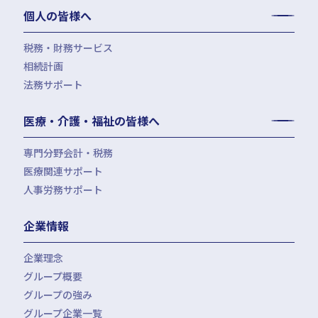
個人の皆様へ
IPOコンサルティング
企業再編コンサルティング
税務・財務サービス
補助金・助成金申請・建設許認可等
相続計画
相続税申告・贈与税申告
公益法人会計サービス
法務サポート
所得税確定申告
遺言書作成・家族信託・後見人
生命保険・損害保険の最適化
相続事前対策
法律相談
医療・介護・福祉の皆様へ
資産管理会社設立
専門分野会計・税務
医療関連サポート
会計・税務（医科）
人事労務サポート
会計・税務（歯科）
開業サポート
会計・税務（介護・障がい福祉）
医療法人設立・MS法人設立サポート
人事労務サポート（給与計算・手続・就業規則）
企業情報
会計・税務（社会福祉法人）
医療経営サポート
会計・税務（保育）
クリニック承継サポート
企業理念
会計・税務（公益法人）
グループ概要
グループの強み
グループ企業一覧