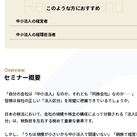
Recommend
人事労務サポート
会計・税務（歯科）
開業サポート
このような方におすすめ
会計・税務（介護・障がい福祉）
医療法人設立・MS法人設立サポート
人事労務サポート（給与計算・手続・就業規則）
企業情報
中小法人の経営者
会計・税務（社会福祉法人）
医療経営サポート
会計・税務（保育）
クリニック承継サポート
中小法人の経理担当者
企業理念
会計・税務（公益法人）
グループ概要
グループの強み
グループ企業一覧
Overview
拠点一覧
セミナー概要
東京本社
「自分の会社は『中小法人』なのか、それとも『同族会社』なのか……」
東京中野本部
皆様は自社の正しい「法人区分」を完璧に把握できているでしょうか。
埼玉川口本部
千葉本部
日本の税法において、会社の規模や株主の構成によって分類される「法人
高崎本部
分」は、税負担を左右する極めて重要な要素です。
富山本部
しかし、「うちは規模が小さいから中小法人で間違いない」「親族で経営
高岡本部