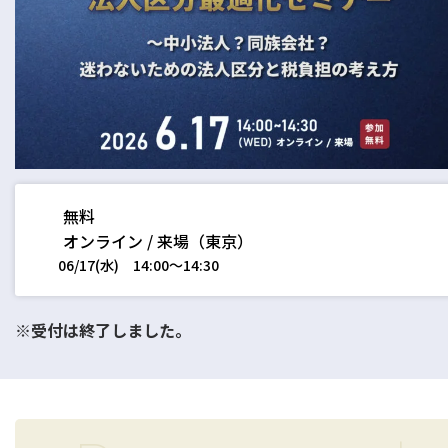
税務
会計
月次決算・税務顧問・税務申告書作成
人事労務
税務調査対応（会計・税務）
BPO・会計アウトソーシング
企業法務
税務セカンドオピニオン
会社設立（スタートアップサポート）・クラウド会計導入
人事労務アウトソーシング（給与計算・社会保険手続）
コンサルティングサービス
組織再編税制・国際税務
決算開示書類（有報・短信等）作成・IFRS対応サポート
労使トラブル対応
企業法務・法務顧問・事業再生・債権回収
M＆A
四半期決算サポート
労務デューデリジェンス・労務コンプライアンス調査
FAS（財務デューデリジェンス・株価算定・PPA）
J-SOX（内部統制）対応・内部監査アウトソーシング
M&A仲介／M&Aアドバイザリー
無料
個人の皆様へ
IPOコンサルティング
オンライン / 来場（東京）
企業再編コンサルティング
06/17(水)
14:00〜14:30
税務・財務サービス
補助金・助成金申請・建設許認可等
相続計画
相続税申告・贈与税申告
公益法人会計サービス
法務サポート
所得税確定申告
遺言書作成・家族信託・後見人
※受付は終了しました。
生命保険・損害保険の最適化
相続事前対策
法律相談
医療・介護・福祉の皆様へ
資産管理会社設立
専門分野会計・税務
医療関連サポート
会計・税務（医科）