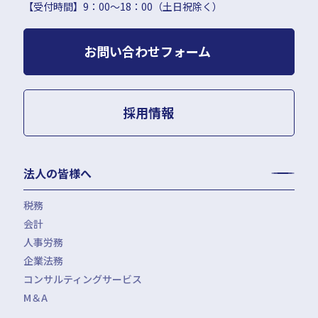
【受付時間】9：00〜18：00（土日祝除く）
お問い合わせフォーム
採用情報
法人の皆様へ
税務
会計
月次決算・税務顧問・税務申告書作成
人事労務
税務調査対応（会計・税務）
BPO・会計アウトソーシング
企業法務
税務セカンドオピニオン
会社設立（スタートアップサポート）・クラウド会計導入
人事労務アウトソーシング（給与計算・社会保険手続）
コンサルティングサービス
組織再編税制・国際税務
決算開示書類（有報・短信等）作成・IFRS対応サポート
労使トラブル対応
企業法務・法務顧問・事業再生・債権回収
M＆A
四半期決算サポート
労務デューデリジェンス・労務コンプライアンス調査
FAS（財務デューデリジェンス・株価算定・PPA）
J-SOX（内部統制）対応・内部監査アウトソーシング
M&A仲介／M&Aアドバイザリー