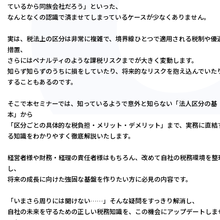
ているから同族会社だろう」といった、
大阪本部
なんとなくの認識で済ませてしまっているケースが少なくありません。
北大阪本部
神戸三宮本部
実は、税法上の区分は非常に複雑で、境界線ひとつで適用される税制や優
福山本部
措置、
さらにはペナルティのような課税リスクまでが大きく変動します。
宮崎本部
知らず知らずのうちに損をしていたり、将来的なリスクを抱え込んでいた
することもあるのです。
セミナー情報
そこで本セミナーでは、知っているようで意外と知らない「法人区分の基
本」から
お知らせ
「区分ごとの具体的な税負担・メリット・デメリット」まで、実務に直結
る知識をわかりやすく徹底解説いたします。
Webマガジン
経営者様や財務・経理の責任者様はもちろん、改めて自社の税務環境を整
し、
将来の成長に向けた強固な基盤を作りたい方に必見の内容です。
メディア掲載
「いまさら周りには聞けない……」そんな疑問をすっきり解消し、
自社の未来を守るための正しい税務知識を、この機会にアップデートしま