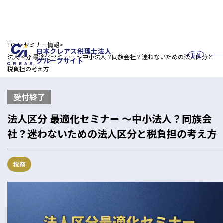
TOP
セミナー情報
日本クレアス税理士法人
EN
法人区分 最適化セミナー ～中小法人？同族会社？迷わないための法人区分と
グループサイト
税負担の考え方
受付終了
法人区分 最適化セミナー ～中小法人？同族会
社？迷わないための法人区分と税負担の考え方
お問い合わせフォーム
税務
採用情報
法人の皆様へ