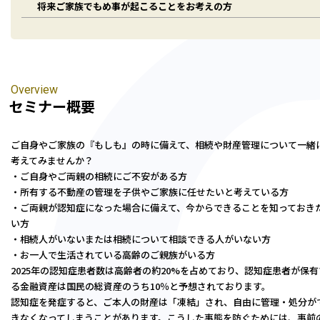
将来ご家族でもめ事が起こることをお考えの方
人事労務サポート
会計・税務（歯科）
開業サポート
会計・税務（介護・障がい福祉）
医療法人設立・MS法人設立サポート
人事労務サポート（給与計算・手続・就業規則）
企業情報
会計・税務（社会福祉法人）
医療経営サポート
会計・税務（保育）
クリニック承継サポート
企業理念
会計・税務（公益法人）
Overview
グループ概要
セミナー概要
グループの強み
グループ企業一覧
ご自身やご家族の『もしも』の時に備えて、相続や財産管理について一緒
考えてみませんか？
拠点一覧
・ご自身やご両親の相続にご不安がある方
・所有する不動産の管理を子供やご家族に任せたいと考えている方
東京本社
・ご両親が認知症になった場合に備えて、今からできることを知っておき
い方
東京中野本部
・相続人がいないまたは相続について相談できる人がいない方
埼玉川口本部
・お一人で生活されている高齢のご親族がいる方
千葉本部
2025年の認知症患者数は高齢者の約20%を占めており、認知症患者が保有
高崎本部
る金融資産は国民の総資産のうち10％と予想されております。
富山本部
認知症を発症すると、ご本人の財産は「凍結」され、自由に管理・処分が
高岡本部
きなくなってしまうことがあります。こうした事態を防ぐためには、事前