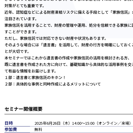
対策がとても重要です。
大阪本部
近年、認知症などによる財産凍結リスクに備える手段として「家族信託」
北大阪本部
注目されています。
神戸三宮本部
家族信託を活用することで、財産の管理や運用、処分を信頼できる家族に
福山本部
すことができます。
宮崎本部
ただし、家族信託では対応できない財産や状況もあります。
そのような場合には「遺言書」を活用して、財産の行方を明確にしておく
とが大切です。
セミナー情報
本セミナーではこれから遺言書の作成や家族信託の活用を検討される方、
既に遺言書を作成された方に向けて、基礎知識から具体的な活用事例を交
て有益な情報をお届けします。
お知らせ
１部：遺言書と家族信託のキホン！
２部：具体的な事例と同時作成によるメリットについて
Webマガジン
セミナー開催概要
メディア掲載
日時
2025年6月26日（木）14:00〜15:00（オンライン／来場）
参加費
無料