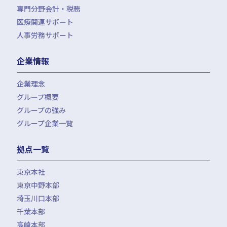
専門分野会計・税務
医療関連サポート
会計・税務（医科）
人事労務サポート
会計・税務（歯科）
開業サポート
会計・税務（介護・障がい福祉）
医療法人設立・MS法人設立サポート
人事労務サポート（給与計算・手続・就業規則）
企業情報
会計・税務（社会福祉法人）
医療経営サポート
会計・税務（保育）
クリニック承継サポート
企業理念
会計・税務（公益法人）
グループ概要
グループの強み
グループ企業一覧
拠点一覧
東京本社
東京中野本部
埼玉川口本部
千葉本部
高崎本部