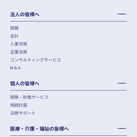
法人の皆様へ
税務
会計
月次決算・税務顧問・税務申告書作成
人事労務
税務調査対応（会計・税務）
BPO・会計アウトソーシング
企業法務
税務セカンドオピニオン
会社設立（スタートアップサポート）・クラウド会計導入
人事労務アウトソーシング（給与計算・社会保険手続）
コンサルティングサービス
組織再編税制・国際税務
決算開示書類（有報・短信等）作成・IFRS対応サポート
労使トラブル対応
企業法務・法務顧問・事業再生・債権回収
M＆A
四半期決算サポート
労務デューデリジェンス・労務コンプライアンス調査
FAS（財務デューデリジェンス・株価算定・PPA）
J-SOX（内部統制）対応・内部監査アウトソーシング
M&A仲介／M&Aアドバイザリー
個人の皆様へ
IPOコンサルティング
企業再編コンサルティング
税務・財務サービス
補助金・助成金申請・建設許認可等
相続計画
相続税申告・贈与税申告
公益法人会計サービス
法務サポート
所得税確定申告
遺言書作成・家族信託・後見人
生命保険・損害保険の最適化
相続事前対策
法律相談
医療・介護・福祉の皆様へ
資産管理会社設立