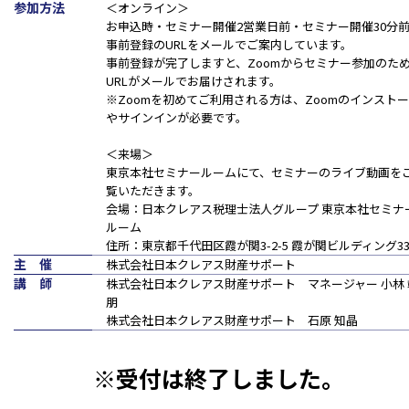
参加方法
＜オンライン＞
お申込時・セミナー開催2営業日前・セミナー開催30分
事前登録のURLをメールでご案内しています。
事前登録が完了しますと、Zoomからセミナー参加のた
URLがメールでお届けされます。
※Zoomを初めてご利用される方は、Zoomのインスト
やサインインが必要です。
＜来場＞
東京本社セミナールームにて、セミナーのライブ動画を
覧いただきます。
会場：日本クレアス税理士法人グループ 東京本社セミナ
ルーム
住所：東京都千代田区霞が関3-2-5 霞が関ビルディング33
主 催
株式会社日本クレアス財産サポート
講 師
株式会社日本クレアス財産サポート マネージャー 小林 
朋
株式会社日本クレアス財産サポート 石原 知晶
※受付は終了しました。