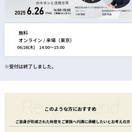
税務
会計
月次決算・税務顧問・税務申告書作成
人事労務
税務調査対応（会計・税務）
BPO・会計アウトソーシング
無料
企業法務
税務セカンドオピニオン
会社設立（スタートアップサポート）・クラウド会計導入
人事労務アウトソーシング（給与計算・社会保険手続）
オンライン / 来場（東京）
コンサルティングサービス
組織再編税制・国際税務
決算開示書類（有報・短信等）作成・IFRS対応サポート
労使トラブル対応
企業法務・法務顧問・事業再生・債権回収
06/26(木)
14:00〜15:00
M＆A
四半期決算サポート
労務デューデリジェンス・労務コンプライアンス調査
FAS（財務デューデリジェンス・株価算定・PPA）
J-SOX（内部統制）対応・内部監査アウトソーシング
M&A仲介／M&Aアドバイザリー
個人の皆様へ
※受付は終了しました。
IPOコンサルティング
企業再編コンサルティング
税務・財務サービス
補助金・助成金申請・建設許認可等
相続計画
相続税申告・贈与税申告
公益法人会計サービス
法務サポート
所得税確定申告
遺言書作成・家族信託・後見人
Recommend
生命保険・損害保険の最適化
相続事前対策
法律相談
医療・介護・福祉の皆様へ
このような方におすすめ
資産管理会社設立
ご自身が形成された財産をご家族へ円満に承継したいとお考えの方
専門分野会計・税務
医療関連サポート
会計・税務（医科）