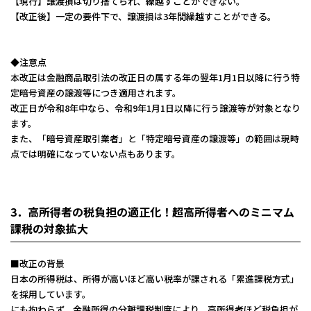
【現行】譲渡損は切り捨てられ、繰越すことができない。
【改正後】一定の要件下で、譲渡損は3年間繰越すことができる。
◆注意点
本改正は金融商品取引法の改正日の属する年の翌年1月1日以降に行う特
定暗号資産の譲渡等につき適用されます。
改正日が令和8年中なら、令和9年1月1日以降に行う譲渡等が対象となり
ます。
また、「暗号資産取引業者」と「特定暗号資産の譲渡等」の範囲は現時
点では明確になっていない点もあります。
3．高所得者の税負担の適正化！超高所得者へのミニマム
課税の対象拡大
■改正の背景
日本の所得税は、所得が高いほど高い税率が課される「累進課税方式」
を採用しています。
にも拘わらず、金融所得の分離課税制度により、高所得者ほど税負担が