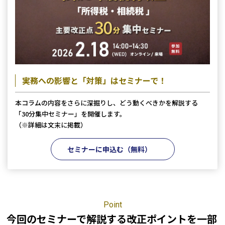
大阪本部
北大阪本部
神戸三宮本部
福山本部
宮崎本部
実務への影響と「対策」はセミナーで！
セミナー情報
本コラムの内容をさらに深掘りし、どう動くべきかを解説する
「30分集中セミナー」を開催します。
お知らせ
（※詳細は文末に掲載）
セミナーに申込む（無料）
Webマガジン
メディア掲載
Point
今回のセミナーで解説する改正ポイントを一部