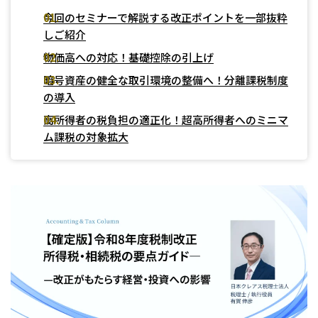
今回のセミナーで解説する改正ポイントを一部抜粋
税務
しご紹介
会計
月次決算・税務顧問・税務申告書作成
物価高への対応！基礎控除の引上げ
人事労務
税務調査対応（会計・税務）
BPO・会計アウトソーシング
暗号資産の健全な取引環境の整備へ！分離課税制度
企業法務
税務セカンドオピニオン
会社設立（スタートアップサポート）・クラウド会計導入
人事労務アウトソーシング（給与計算・社会保険手続）
の導入
コンサルティングサービス
組織再編税制・国際税務
決算開示書類（有報・短信等）作成・IFRS対応サポート
労使トラブル対応
企業法務・法務顧問・事業再生・債権回収
高所得者の税負担の適正化！超高所得者へのミニマ
M＆A
四半期決算サポート
労務デューデリジェンス・労務コンプライアンス調査
FAS（財務デューデリジェンス・株価算定・PPA）
ム課税の対象拡大
J-SOX（内部統制）対応・内部監査アウトソーシング
M&A仲介／M&Aアドバイザリー
個人の皆様へ
IPOコンサルティング
企業再編コンサルティング
税務・財務サービス
補助金・助成金申請・建設許認可等
相続計画
相続税申告・贈与税申告
公益法人会計サービス
法務サポート
所得税確定申告
遺言書作成・家族信託・後見人
生命保険・損害保険の最適化
相続事前対策
法律相談
医療・介護・福祉の皆様へ
資産管理会社設立
専門分野会計・税務
医療関連サポート
会計・税務（医科）