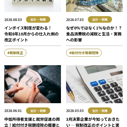
2026.08.03
2026.07.03
会計・税務
会計・税務
インボイス制度が変わる！
なぜ0％ではなく1％なのか！？
令和8年10月からの仕入れ側の
食品消費税の減税と生活・実務
改正ポイント
への影響
税制改正
給付付き税額控除
2026.06.01
2026.03.03
会計・税務
会計・税務
中低所得者支援と就労促進の両
3月決算企業が今知っておきた
立！給付付き税額控除の概要と
い ― 税制改正のポイントと実