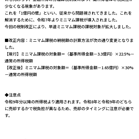
少なくなる現象があります。
これを「1億円の壁」といい、従来から問題視されてきました。これを
解消するために、令和7年よりミニマム課税が導入されました。
今回の税制改正により、早速ミニマム課税の課税対象が拡大しました。
■改正内容：ミニマム課税の納税額の計算方法が次の通り変更となりま
した。
【現行】ミニマム課税の対象額＝（基準所得金額－3.3億円）×22.5%－
通常の所得税額
【改正後】ミニマム課税の対象額＝（基準所得金額－1.65億円）×30%
－通常の所得税額
◆注意点
令和9年分以降の所得税より適用されます。令和8年と令和9年のどちら
に売却するかで税負担が異なるため、売却のタイミングに注意が必要で
す。