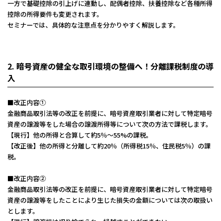
一方で基礎控除の引上げに連動し、配偶者控除、扶養控除など各種所得
控除の所得要件も変更されます。
セミナーでは、具体的な注意点を分かりやすく解説します。
2. 暗号資産の健全な取引環境の整備へ！分離課税制度の導
入
■改正内容①
金融商品取引法等の改正を前提に、暗号資産取引業者に対して特定暗号
資産の譲渡等をした場合の譲渡所得等について次の方法で課税します。
【現行】他の所得と合算して約5％～55%の課税。
【改正後】他の所得と分離して約20％（所得税15％、住民税5％）の課
税。
■改正内容②
金融商品取引法等の改正を前提に、暗号資産取引業者に対して特定暗号
資産の譲渡等をしたことにより生じた損失の金額については次の取扱い
とします。