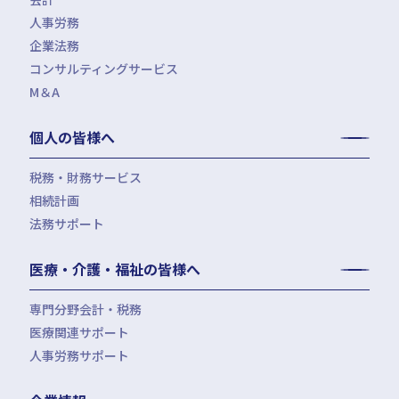
月次決算・税務顧問・税務申告書作成
人事労務
税務調査対応（会計・税務）
BPO・会計アウトソーシング
企業法務
税務セカンドオピニオン
会社設立（スタートアップサポート）・クラウド会計導入
人事労務アウトソーシング（給与計算・社会保険手続）
コンサルティングサービス
組織再編税制・国際税務
決算開示書類（有報・短信等）作成・IFRS対応サポート
労使トラブル対応
企業法務・法務顧問・事業再生・債権回収
M＆A
四半期決算サポート
労務デューデリジェンス・労務コンプライアンス調査
FAS（財務デューデリジェンス・株価算定・PPA）
J-SOX（内部統制）対応・内部監査アウトソーシング
M&A仲介／M&Aアドバイザリー
個人の皆様へ
IPOコンサルティング
企業再編コンサルティング
税務・財務サービス
補助金・助成金申請・建設許認可等
相続計画
相続税申告・贈与税申告
公益法人会計サービス
法務サポート
所得税確定申告
遺言書作成・家族信託・後見人
生命保険・損害保険の最適化
相続事前対策
法律相談
医療・介護・福祉の皆様へ
資産管理会社設立
専門分野会計・税務
医療関連サポート
会計・税務（医科）
人事労務サポート
会計・税務（歯科）
開業サポート
会計・税務（介護・障がい福祉）
医療法人設立・MS法人設立サポート
人事労務サポート（給与計算・手続・就業規則）