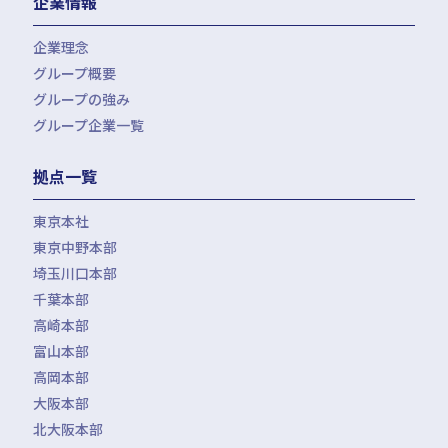
企業情報
会計・税務（社会福祉法人）
医療経営サポート
会計・税務（保育）
クリニック承継サポート
企業理念
会計・税務（公益法人）
グループ概要
グループの強み
グループ企業一覧
拠点一覧
東京本社
東京中野本部
埼玉川口本部
千葉本部
高崎本部
富山本部
高岡本部
大阪本部
北大阪本部