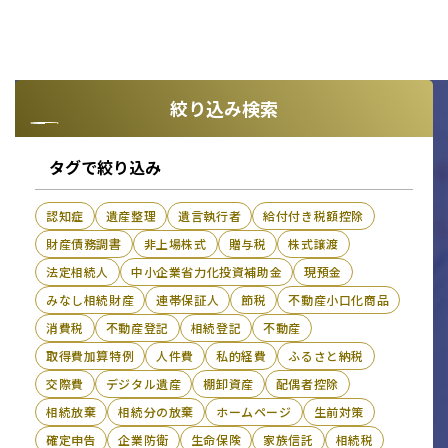
絞り込み検索
タグで絞り込み
認知症
遺産整理
遺言執行者
給付付き税額控除
財産債務調書
非上場株式
贈与税
株式譲渡
法定相続人
中小企業省力化投資補助金
現預金
みなし相続財産
連帯保証人
節税
不動産小口化商品
消費税
不動産登記
相続登記
不動産
取得費加算特例
人件費
私的経費
ふるさと納税
交際費
デジタル遺産
棚卸資産
配偶者控除
相続放棄
相続分の放棄
ホームページ
生前対策
確定申告
企業防衛
生命保険
家族信託
相続税