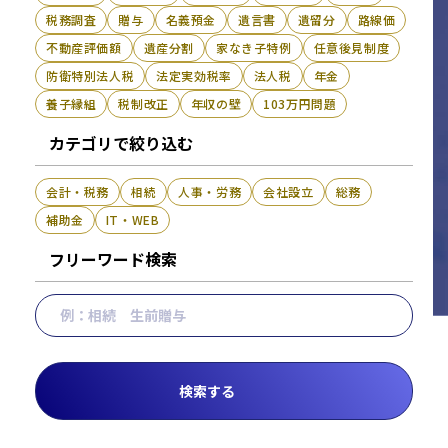
税務調査
贈与
名義預金
遺言書
遺留分
路線価
不動産評価額
遺産分割
家なき子特例
任意後見制度
防衛特別法人税
法定実効税率
法人税
年金
養子縁組
税制改正
年収の壁
103万円問題
カテゴリで絞り込む
会計・税務
相続
人事・労務
会社設立
総務
補助金
IT・WEB
フリーワード検索