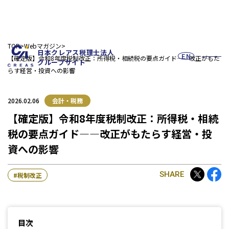
TOP
Webマガジン
日本クレアス税理士法人
EN
【確定版】令和8年度税制改正：所得税・相続税の要点ガイド―—改正がもた
グループサイト
らす経営・投資への影響
2026.02.06
会計・税務
【確定版】令和8年度税制改正：所得税・相続
税の要点ガイド―—改正がもたらす経営・投
お問い合わせフォーム
資への影響
SHARE
税制改正
採用情報
目次
法人の皆様へ