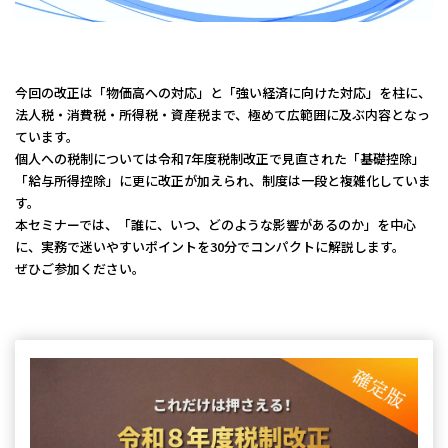
人事労務サポート
会計・税務（歯科）
開業サポート
会計・税務（介護・障がい福祉）
医療法人設立・MS法人設立サポート
人事労務サポート（給与計算・手続・就業規則）
企業情報
会計・税務（社会福祉法人）
医療経営サポート
今回の改正は「物価高への対応」と「強い経済に向けた対応」を柱に、
会計・税務（保育）
クリニック承継サポート
企業理念
法人税・消費税・所得税・資産税まで、極めて広範囲に及ぶ内容となっ
会計・税務（公益法人）
ています。
グループ概要
個人への税制については令和7年度税制改正で見直された「基礎控除」
グループの強み
「給与所得控除」に更に改正が加えられ、制度は一段と複雑化していま
グループ企業一覧
す。
本セミナーでは、「誰に、いつ、どのような影響があるのか」を中心
拠点一覧
に、実務で迷いやすいポイントを30分でコンパクトに解説します。
ぜひご参加ください。
東京本社
東京中野本部
埼玉川口本部
千葉本部
高崎本部
富山本部
高岡本部