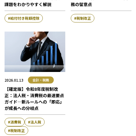
課題をわかりやすく解説
務の留意点
給付付き税額控除
税制改正
2026.01.13
会計・税務
【確定版】令和8年度税制改
正：法人税・消費税の最速要点
ガイド―新ルールへの「即応」
が成長への分岐点
消費税
法人税
税制改正