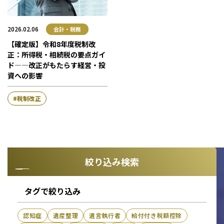
2026.02.06
会計・税務
【確定版】令和8年度税制改
正：所得税・相続税の要点ガイ
ド―—改正がもたらす経営・投
資への影響
税制改正
絞り込み検索
タグで絞り込み
認知症
遺産整理
遺言執行者
給付付き税額控除