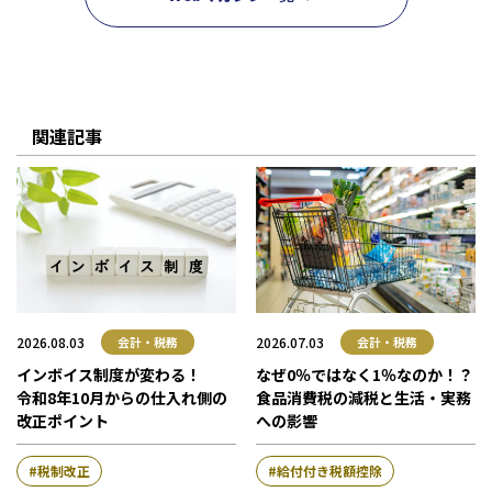
人事労務サポート
会計・税務（歯科）
開業サポート
会計・税務（介護・障がい福祉）
医療法人設立・MS法人設立サポート
人事労務サポート（給与計算・手続・就業規則）
企業情報
会計・税務（社会福祉法人）
医療経営サポート
会計・税務（保育）
クリニック承継サポート
企業理念
関連記事
会計・税務（公益法人）
グループ概要
グループの強み
グループ企業一覧
拠点一覧
東京本社
2026.08.03
2026.07.03
会計・税務
会計・税務
東京中野本部
埼玉川口本部
インボイス制度が変わる！
なぜ0％ではなく1％なのか！？
令和8年10月からの仕入れ側の
食品消費税の減税と生活・実務
千葉本部
改正ポイント
への影響
高崎本部
富山本部
税制改正
給付付き税額控除
高岡本部