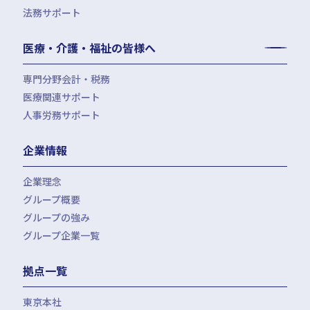
法務サポート
所得税確定申告
遺言書作成・家族信託・後見人
生命保険・損害保険の最適化
相続事前対策
法律相談
医療・介護・福祉の皆様へ
資産管理会社設立
専門分野会計・税務
医療関連サポート
会計・税務（医科）
人事労務サポート
会計・税務（歯科）
開業サポート
会計・税務（介護・障がい福祉）
医療法人設立・MS法人設立サポート
人事労務サポート（給与計算・手続・就業規則）
企業情報
会計・税務（社会福祉法人）
医療経営サポート
会計・税務（保育）
クリニック承継サポート
企業理念
会計・税務（公益法人）
グループ概要
グループの強み
グループ企業一覧
拠点一覧
東京本社