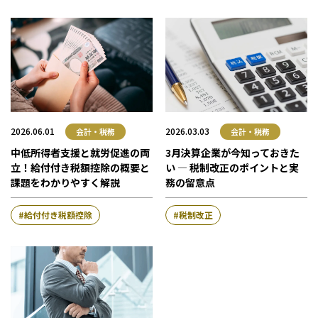
大阪本部
北大阪本部
神戸三宮本部
福山本部
宮崎本部
セミナー情報
2026.06.01
2026.03.03
会計・税務
会計・税務
中低所得者支援と就労促進の両
3月決算企業が今知っておきた
立！給付付き税額控除の概要と
い ― 税制改正のポイントと実
お知らせ
課題をわかりやすく解説
務の留意点
給付付き税額控除
税制改正
Webマガジン
メディア掲載