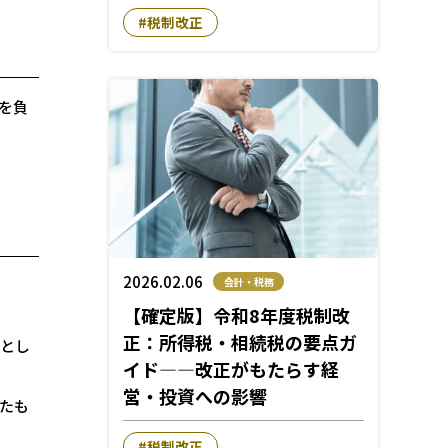
税制改正
を負
2026.02.06
会計・税務
【確定版】令和8年度税制改
正：所得税・相続税の要点ガ
替とし
イド―—改正がもたらす経
営・投資への影響
たも
税制改正