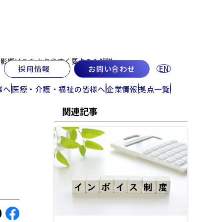
影響は？ わかりやすく要点のみ解説
EN
採用情報
お問い合わせ
様へ
医療・介護・福祉の皆様へ
企業情報
拠点一覧
関連記事
報
セミナー情報
概要
お知らせ
の強み
企業一覧