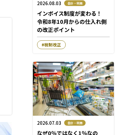
Webマガジン
2026.08.03
会計・税務
覧
インボイス制度が変わる！
令和8年10月からの仕入れ側
メディア掲載
本部
の改正ポイント
本部
税制改正
部
本部
2026.07.03
会計・税務
なぜ0％ではなく1％なの