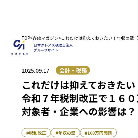
TOP
Webマガジン
これだけは抑えておきたい！年収の壁
日本クレアス税理士法人
グループサイト
会計・税務
2025.09.17
これだけは抑えておきたい
令和７年税制改正で１６０
日本クレアス税理士法人
対象者・企業への影響は？
グループサイト
〒100-6033
税制改正
年収の壁
103万円問題
東京都千代田区霞が関3丁目2番5号