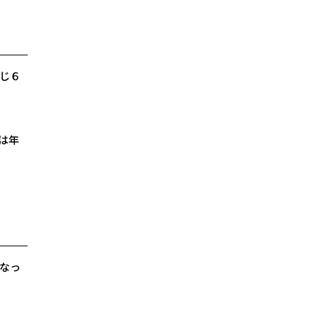
じ６
は年
なっ