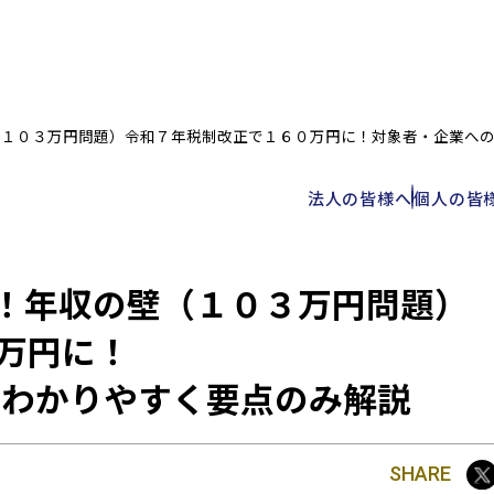
（１０３万円問題）
令和７年税制改正で１６０万円に！
対象者・企業への
法人の皆様へ
個人の皆
！年収の壁（１０３万円問題）
万円に！
法人の皆様へ
企業情
 わかりやすく要点のみ解説
税務
企業理念
会計
グループ
人事労務
グループ
企業法務
グループ
SHARE
コンサルティングサービス