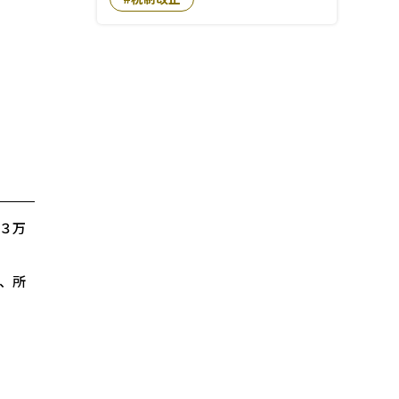
３万
、所