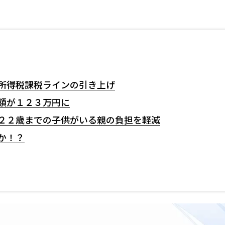
M＆A
拠点一
東京本社
個人の皆様へ
東京中野
税務・財務サービス
埼玉川口
相続計画
千葉本部
法務サポート
高崎本部
所得税課税ラインの引き上げ
富山本部
額が１２３万円に
高岡本部
医療・介護・福祉の皆様へ
大阪本部
２２歳までの子供がいる親の負担を軽減
北大阪本
専門分野会計・税務
神戸三宮
か！？
医療関連サポート
福山本部
人事労務サポート
宮崎本部