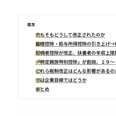
霞が関ビルディング33階
03-3593-3235
(代表)
03-3593-3236
目次
(税理士法人東京本社)
そもそもどうして改正されたのか
【受付時間】9：00〜18：00（土日祝除く）
基礎控除・給与所得控除の引き上げ→
配偶者控除が改正、扶養者の年収上限
お問い合わせフォーム
「特定親族特別控除」が創設、１９～
これら税制改正はどんな影響があるの
採用情報
では企業目線ではどうか
まとめ