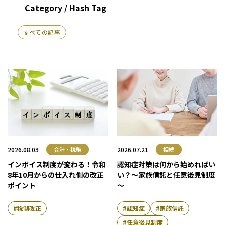
Category / Hash Tag
人事労務
税務調査対応（会計・税務）
BPO・会計アウトソーシング
企業法務
税務セカンドオピニオン
会社設立（スタートアップサポート）・クラウド会計導入
人事労務アウトソーシング（給与計算・社会保険手続）
すべての記事
コンサルティングサービス
組織再編税制・国際税務
決算開示書類（有報・短信等）作成・IFRS対応サポート
労使トラブル対応
企業法務・法務顧問・事業再生・債権回収
M＆A
四半期決算サポート
労務デューデリジェンス・労務コンプライアンス調査
FAS（財務デューデリジェンス・株価算定・PPA）
J-SOX（内部統制）対応・内部監査アウトソーシング
M&A仲介／M&Aアドバイザリー
個人の皆様へ
IPOコンサルティング
NEW
企業再編コンサルティング
税務・財務サービス
補助金・助成金申請・建設許認可等
相続計画
相続税申告・贈与税申告
公益法人会計サービス
法務サポート
所得税確定申告
遺言書作成・家族信託・後見人
生命保険・損害保険の最適化
相続事前対策
法律相談
医療・介護・福祉の皆様へ
2026.08.03
2026.07.21
資産管理会社設立
会計・税務
相続
インボイス制度が変わる！
令和
認知症対策は何から始めればい
専門分野会計・税務
8年10月からの仕入れ側の改正
い？
～家族信託と任意後見制度
医療関連サポート
ポイント
～
会計・税務（医科）
人事労務サポート
会計・税務（歯科）
開業サポート
税制改正
認知症
家族信託
会計・税務（介護・障がい福祉）
医療法人設立・MS法人設立サポート
人事労務サポート（給与計算・手続・就業規則）
企業情報
任意後見制度
会計・税務（社会福祉法人）
医療経営サポート