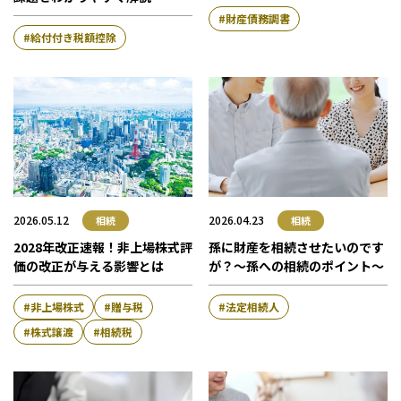
財産債務調書
給付付き税額控除
2026.05.12
2026.04.23
相続
相続
2028年改正速報！非上場株式評
孫に財産を相続させたいのです
価の改正が与える影響とは
が？～孫への相続のポイント～
非上場株式
贈与税
法定相続人
株式譲渡
相続税