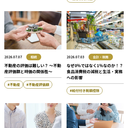
会計・税務（保育）
クリニック承継サポート
企業理念
会計・税務（公益法人）
グループ概要
グループの強み
グループ企業一覧
拠点一覧
2026.07.07
2026.07.03
相続
会計・税務
東京本社
不動産の評価は難しい？ ～不動
なぜ0％ではなく1％なのか！？
東京中野本部
産評価額と時価の関係性～
食品消費税の減税と生活・実務
埼玉川口本部
への影響
千葉本部
不動産
不動産評価額
給付付き税額控除
高崎本部
富山本部
高岡本部
大阪本部
北大阪本部