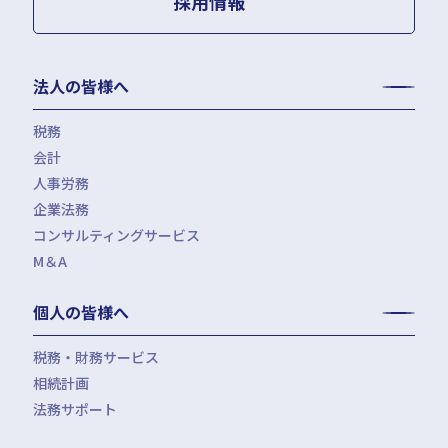
採用情報
法人の皆様へ
税務
会計
月次決算・税務顧問・税務申告書作成
人事労務
税務調査対応（会計・税務）
BPO・会計アウトソーシング
企業法務
税務セカンドオピニオン
会社設立（スタートアップサポート）・クラウド会計導入
人事労務アウトソーシング（給与計算・社会保険手続）
コンサルティングサービス
組織再編税制・国際税務
決算開示書類（有報・短信等）作成・IFRS対応サポート
労使トラブル対応
企業法務・法務顧問・事業再生・債権回収
M＆A
四半期決算サポート
労務デューデリジェンス・労務コンプライアンス調査
FAS（財務デューデリジェンス・株価算定・PPA）
J-SOX（内部統制）対応・内部監査アウトソーシング
M&A仲介／M&Aアドバイザリー
個人の皆様へ
IPOコンサルティング
企業再編コンサルティング
税務・財務サービス
補助金・助成金申請・建設許認可等
相続計画
相続税申告・贈与税申告
公益法人会計サービス
法務サポート
所得税確定申告
遺言書作成・家族信託・後見人
生命保険・損害保険の最適化
相続事前対策
法律相談