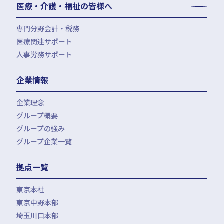
医療・介護・福祉の皆様へ
資産管理会社設立
専門分野会計・税務
医療関連サポート
会計・税務（医科）
人事労務サポート
会計・税務（歯科）
開業サポート
会計・税務（介護・障がい福祉）
医療法人設立・MS法人設立サポート
人事労務サポート（給与計算・手続・就業規則）
企業情報
会計・税務（社会福祉法人）
医療経営サポート
会計・税務（保育）
クリニック承継サポート
企業理念
会計・税務（公益法人）
グループ概要
グループの強み
グループ企業一覧
拠点一覧
東京本社
東京中野本部
埼玉川口本部