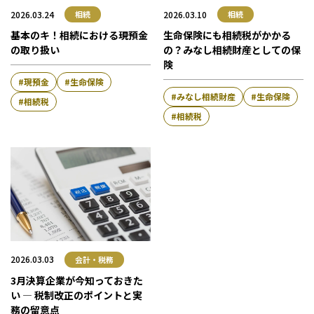
2026.03.24
2026.03.10
相続
相続
基本のキ！相続における現預金
生命保険にも相続税がかかる
の取り扱い
の？みなし相続財産としての保
険
現預金
生命保険
みなし相続財産
生命保険
相続税
相続税
2026.03.03
会計・税務
3月決算企業が今知っておきた
い ― 税制改正のポイントと実
務の留意点