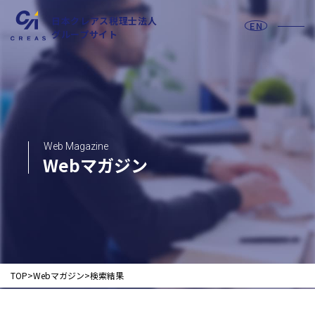
日本クレアス税理士法人
EN
グループサイト
お問い合わせフォーム
Web Magazine
Webマガジン
採用情報
法人の皆様へ
TOP
Webマガジン
検索結果
税務
会計
月次決算・税務顧問・税務申告書作成